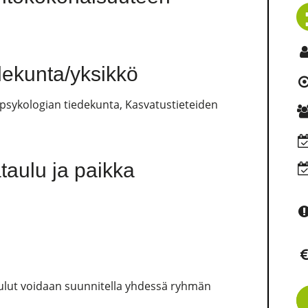
edekunta/yksikkö
a psykologian tiedekunta, Kasvatustieteiden
aulu ja paikka
ataulut voidaan suunnitella yhdessä ryhmän