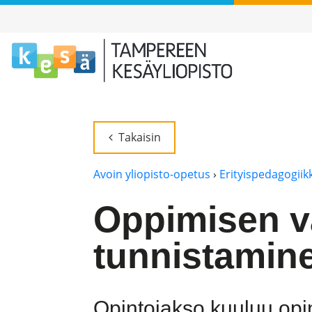
Takaisin
Avoin yliopisto-opetus
›
Erityispedagogiik
Oppimisen va
tunnistamin
Opintojakso kuuluu op