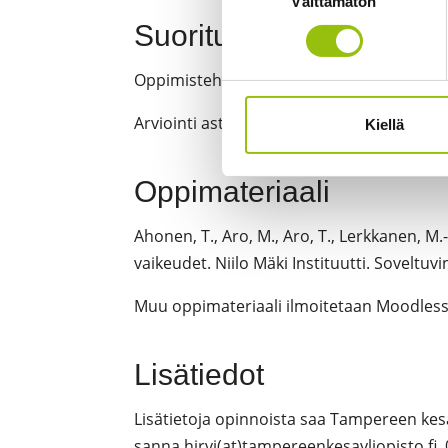
Välttämätön
valinta
Suoritustapa
Oppimistehtävä. Osallistuminen ryhmäno
Arviointi asteikolla 0-5
Kiellä
Oppimateriaali
Ahonen, T., Aro, M., Aro, T., Lerkkanen, M.
vaikeudet. Niilo Mäki Instituutti. Soveltuvi
Muu oppimateriaali ilmoitetaan Moodless
Lisätiedot
Lisätietoja opinnoista saa Tampereen kesä
sanna.hirvi(at)tampereenkesayliopisto.fi,