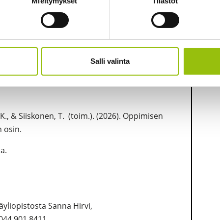
Mieltymykset
Tilastot
hjaukseen.
Salli valinta
-K., & Siiskonen, T. (toim.). (2026). Oppimisen
n osin.
a.
yliopistosta Sanna Hirvi,
 044 901 8411