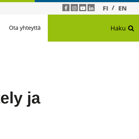
FI
EN
n
Ota yhteyttä
Haku
ely ja