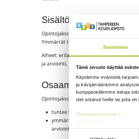
Sisältö
Opintojaksolla tutustut erilaisiin oppimisen 
Ymmärrät taitojen ja oppimisedellytysten y
Suostumus
Aiheet: erilaiset oppimisen ja käyttäytym
ja arviointi, yksilölliset tukikeinot
Tämä sivusto käyttää eväste
Käytämme evästeitä tarjoama
Osaamistavoitteet
ja kävijämäärämme analysoim
kumppaneillemme tietoja siitä
Opintojakson suoritettuaan opiskelija
olet antanut heille tai joita o
tuntee keskeisimpien oppimisen vaike
Tietosuojaseloste >
ymmärtää arvioinnin tavoitteita ja tu
Cookiebot >
arviointitapoja sekä niihin pohjautu
Suostumuksen