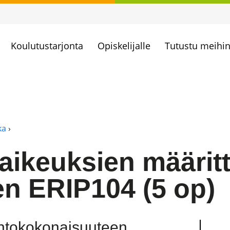
Koulutustarjonta
Opiskelijalle
Tutustu meihi
ka
›
ikeuksien määritt
en ERIP104 (5 op)
intokokonaisuuteen