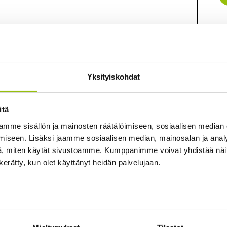
vaikeuksiin, syihin, piirteisiin ja arviointiin.
ksilöllisen vaihtelun.
Yksityiskohdat
isen vaikeudet, tuen tarpeiden tunnistaminen
itä
mme sisällön ja mainosten räätälöimiseen, sosiaalisen median
iseen. Lisäksi jaamme sosiaalisen median, mainosalan ja analy
, miten käytät sivustoamme. Kumppanimme voivat yhdistää näitä t
n kerätty, kun olet käyttänyt heidän palvelujaan.
uksien määritelmiä, piirteitä ja syytaustoja
ntee erilaisia oppimisen vaikeuksien
via tukikeinoja oppimisessa