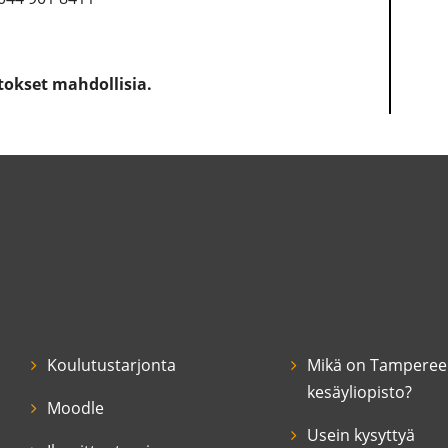
tokset mahdollisia.
Koulutustarjonta
Mikä on Tampere
kesäyliopisto?
Moodle
Usein kysyttyä