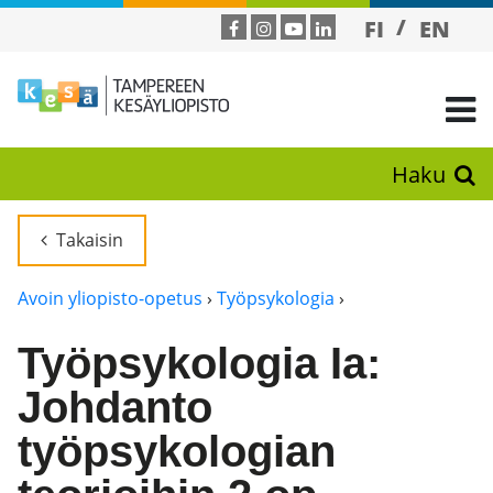
FI
EN
Haku
Takaisin
Avoin yliopisto-opetus
›
Työpsykologia
›
Työpsykologia Ia:
Johdanto
työpsykologian