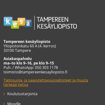
Tampereen kesäyliopisto
Yliopistonkatu 60 A (4. kerros)
33100 Tampere
Asiakaspalvelu
ma–to klo 9–16, pe klo 9–15
Puh. / WhatsApp: 050 303 1178
toimisto@tampereenkesayliopisto.fi
Tietosuoja- ja saavutettavuusselosteet ja muuta
tärkeää tietoa
Koulutustarjonta
Moodle