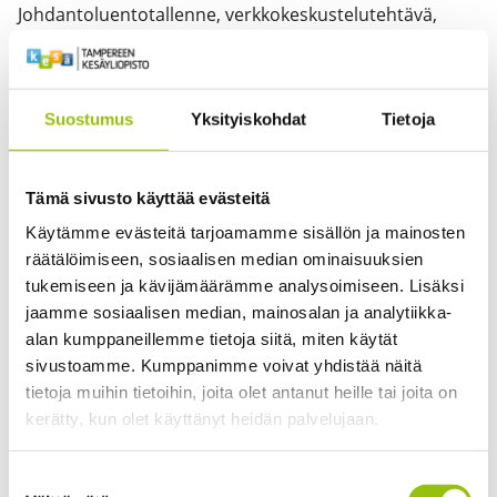
Johdantoluentotallenne, verkkokeskustelutehtävä,
kirjallisuuteen perehtyminen ja verkkotentti
(monivalinta)
Suostumus
Yksityiskohdat
Tietoja
Vastuuopettaja
Yliopisto-opettaja Laura Hirva
Tämä sivusto käyttää evästeitä
Käytämme evästeitä tarjoamamme sisällön ja mainosten
Kirjallisuus
räätälöimiseen, sosiaalisen median ominaisuuksien
Mäkikangas, A., Mauno, S. & Feldt, T. (2017). Tykkää
tukemiseen ja kävijämäärämme analysoimiseen. Lisäksi
työstä: Työhyvinvoinnin psykologiset perusteet (luvut
jaamme sosiaalisen median, mainosalan ja analytiikka-
alan kumppaneillemme tietoja siitä, miten käytät
1-2). PS-Kustannus. (löytyy e-kirjana UEF kirjastosta)
sivustoamme. Kumppanimme voivat yhdistää näitä
Peeters, M., De Jonge, J. & Taris, T. (toim.) (2024). An
tietoja muihin tietoihin, joita olet antanut heille tai joita on
introduction to contemporary work psychology (luvut
kerätty, kun olet käyttänyt heidän palvelujaan.
B, C, D). John Wiley & Sons. (löytyy e-kirjana UEF
kirjastosta)
Tietosuojaseloste >
Suostumuksen