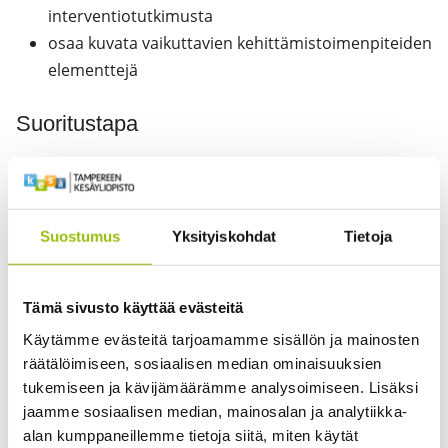
interventiotutkimusta
osaa kuvata vaikuttavien kehittämistoimenpiteiden
elementtejä
Suoritustapa
Verkkotallenteet, kirjallisuuteen perehtyminen ja
oppimistehtävät
Suostumus
Yksityiskohdat
Tietoja
Vastuuopettaja
Yliopisto-opettaja Laura Hirva
Tämä sivusto käyttää evästeitä
Kirjallisuus
Käytämme evästeitä tarjoamamme sisällön ja mainosten
räätälöimiseen, sosiaalisen median ominaisuuksien
Oades, L.G. (toim.) (2017). The Wiley Blackwell
tukemiseen ja kävijämäärämme analysoimiseen. Lisäksi
handbook of the psychology of positivity and
jaamme sosiaalisen median, mainosalan ja analytiikka-
strengths-based approaches at work (valikoidut luvut).
alan kumppaneillemme tietoja siitä, miten käytät