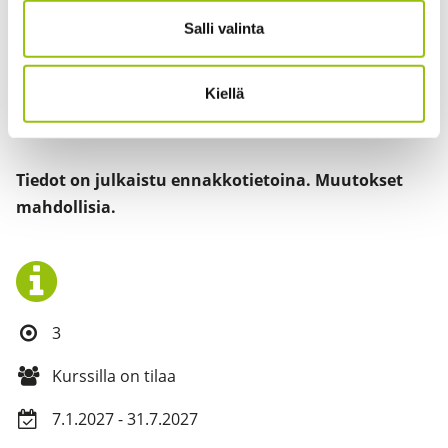
Tampereen kesäyliopisto, koulutussuunnittelija Leena
Salli valinta
Leiniö-Rönkkö p. 0400152888
leena.leinio-ronkko@tampereenkesayliopisto.fi
Kiellä
Tiedot on julkaistu ennakkotietoina. Muutokset
mahdollisia.
3
Kurssilla on tilaa
7.1.2027 - 31.7.2027