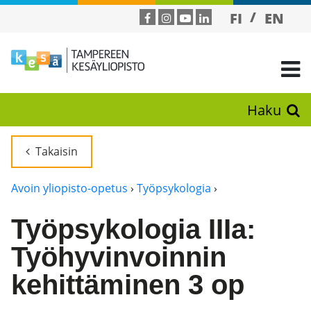
FI
EN
Haku
Takaisin
Avoin yliopisto-opetus
›
Työpsykologia
›
Työpsykologia IIIa:
Työhyvinvoinnin
kehittäminen 3 op