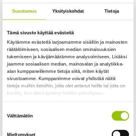
& Ahokas, M. (2013). Arjen sosiaalipsykologia (3.
Suostumus
Yksityiskohdat
Tietoja
painos). Sanoma Pro.
2. Englanninkielinen kulttuuriseen moninaisuuteen
liittyvä tieteellinen artikkeli, joka tarkennetaan
Tämä sivusto käyttää evästeitä
opintojaksolla.
Käytämme evästeitä tarjoamamme sisällön ja mainosten
räätälöimiseen, sosiaalisen median ominaisuuksien
Lisäksi muuta kirjallisuutta ja materiaalia
tukemiseen ja kävijämäärämme analysoimiseen. Lisäksi
opetusohjelmassa tarkennettavalla tavalla.
jaamme sosiaalisen median, mainosalan ja analytiikka-
alan kumppaneillemme tietoja siitä, miten käytät
sivustoamme. Kumppanimme voivat yhdistää näitä
tietoja muihin tietoihin, joita olet antanut heille tai joita on
Suoritustapa
kerätty, kun olet käyttänyt heidän palvelujaan.
Osallistuminen opetukseen: ryhmänohjaus ja
Tietosuojaseloste >
Suostumuksen
itsenäistä työskentelyä. Ryhmäsuoritus keväällä 2027.
Cookiebot >
Välttämätön
valinta
Mieltymykset