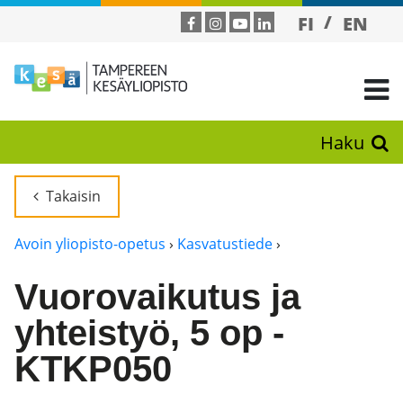
FI
EN
Haku
Takaisin
Avoin yliopisto-opetus
›
Kasvatustiede
›
Vuorovaikutus ja
yhteistyö, 5 op -
KTKP050