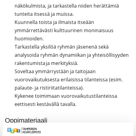
näkökulmista, ja tarkastella niiden herättämiä
tunteita itsessä ja muissa.
Kuunnella toista ja ilmaista itseään
ymmärrettävästi kulttuurinen moninaisuus
huomioiden.
Tarkastella yksilöä ryhmän jäsenenä sekä
analysoida ryhmän dynamiikan ja yhteisöllisyyden
rakentumista ja merkityksiä.
Soveltaa ymmärrystään ja taitojaan
vuorovaikutuksesta erilaisissa tilanteissa (esim.
palaute- ja ristiriitatilanteissa).
Kykenee toimimaan vuorovaikutustilanteissa
eettisesti kestävällä tavalla.
Oppimateriaali
1. Suoninen, E., Pirttilä-Backman, A.-M., Lahikainen, A. R.