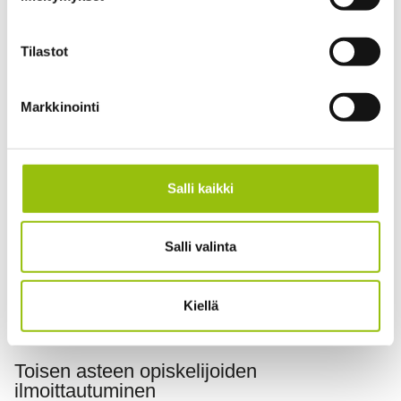
Arviointi asteikolla 1-5.
Tilastot
Toisen asteen yhteistyö
Markkinointi
Yhteistyösopimuksen piiriin kuuluvien Tampereen
seudun toisen asteen oppilaitosten opiskelijat voivat
hakea oman oppilaitoksensa kautta oikeutta osallistua
Tampereen kesäyliopiston järjestämiin avoimiin
Salli kaikki
yliopisto-opintoihin ja korkeakoulujen
opetussuunnitelmien mukaisiin kieliopintoihin
Salli valinta
maksutta. Yhteistyösopimuksen piiriin kuuluvat
oppilaitokset näet
täältä
.
Kiellä
Opintojakson normaalihinta on 145 euroa.
Toisen asteen opiskelijoiden
ilmoittautuminen