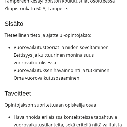
Tampereen kesäyliopiston koulutustilat osoitteessa
Yliopistonkatu 60 A, Tampere.
Sisältö
Tieteellinen tieto ja ajattelu -opintojakso:
Vuorovaikutusteoriat ja niiden soveltaminen
Eettisyys ja kulttuurinen moninaisuus
vuorovaikutuksessa
Vuorovaikutuksen havainnointi ja tutkiminen
Oma vuorovaikutusosaaminen
Tavoitteet
Opintojakson suoritettuaan opiskelija osaa
Havainnoida erilaisissa konteksteissa tapahtuvia
vuorovaikutustilanteita, sekä eritellä niitä valituista