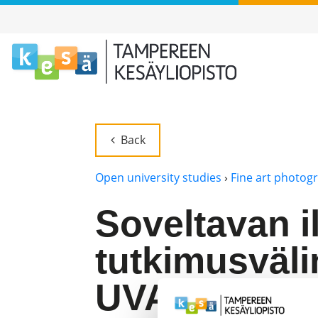
Back
Open university studies
›
Fine art photog
Soveltavan 
tutkimusvälin
UVAL0154V24