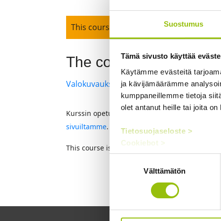
Suostumus
This course has ended
Tämä sivusto käyttää eväste
The course belongs to 
Käytämme evästeitä tarjoama
Valokuvauksen perusopinnot 25 op - syksy
ja kävijämäärämme analysoim
kumppaneillemme tietoja siitä
olet antanut heille tai joita o
Kurssin opetuskieli on suomi, joten kurssin ti
sivuiltamme
.
Tietosuojaseloste >
Cookiebot >
This course is taught in Finnish, so the inform
Suostumuksen
Välttämätön
valinta