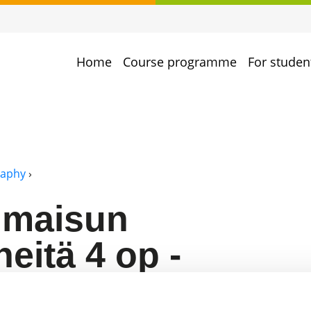
Home
Course programme
For studen
raphy
›
ilmaisun
eitä 4 op -
 - kevät 2026