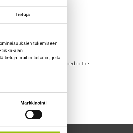
Tietoja
Juuso Westerlund
 ominaisuuksien tukemiseen
4
tiikka-alan
ietoja muihin tietoihin, joita
Search instructions mentioned in the
scription
11.4.2026 - 10.5.2026
Price
0€
Markkinointi