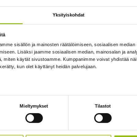
Yksityiskohdat
itä
the following module
mme sisällön ja mainosten räätälöimiseen, sosiaalisen median
 2025 - kevät 2027
iseen. Lisäksi jaamme sosiaalisen median, mainosalan ja analy
, miten käytät sivustoamme. Kumppanimme voivat yhdistää näitä t
n kerätty, kun olet käyttänyt heidän palvelujaan.
edot löytyvät ainoastaan
suomenkieliseltä
de
ation is available
only in Finnish
.
Mieltymykset
Tilastot