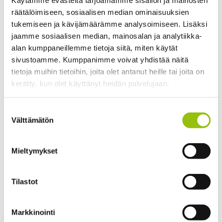
recommend that you schedule a meeting with our
räätälöimiseen, sosiaalisen median ominaisuuksien
staff.
tukemiseen ja kävijämäärämme analysoimiseen. Lisäksi
jaamme sosiaalisen median, mainosalan ja analytiikka-
The personnel of the Summer University is happy to
alan kumppaneillemme tietoja siitä, miten käytät
help you with matters related to all study practices, as
sivustoamme. Kumppanimme voivat yhdistää näitä
well as practical matters of a more general nature.
tietoja muihin tietoihin, joita olet antanut heille tai joita on
Some questions may be redirected to other instances,
kerätty, kun olet käyttänyt heidän palvelujaan.
e.g. to a teacher or the Open University personnel.
Tietosuojaseloste >
Suostumuksen
Cookiebot >
Välttämätön
valinta
For students
Mieltymykset
Enrolment
Cancelling an enrolment
Tilastot
Finnish language courses
Libraries
Markkinointi
Language skill levels