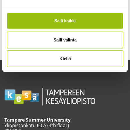
Teaching Premises
Directions, lunch restaurants and
accommodation
Salli kaikki
Salli valinta
Kiellä
Tampere Summer University
Yliopistonkatu 60 A (4th floor)