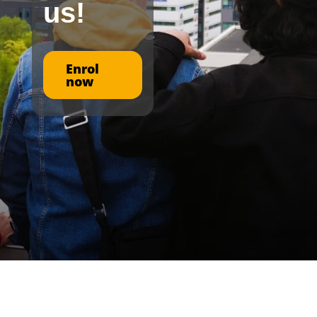
us!
Enrol
now