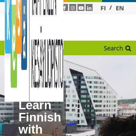
FI
EN
Search
Learn
Finnish
with