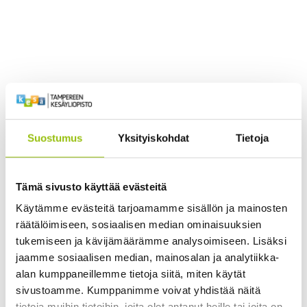
Further vocational training
Read more ›
Suostumus
Yksityiskohdat
Tietoja
Tämä sivusto käyttää evästeitä
Käytämme evästeitä tarjoamamme sisällön ja mainosten
räätälöimiseen, sosiaalisen median ominaisuuksien
tukemiseen ja kävijämäärämme analysoimiseen. Lisäksi
jaamme sosiaalisen median, mainosalan ja analytiikka-
alan kumppaneillemme tietoja siitä, miten käytät
sivustoamme. Kumppanimme voivat yhdistää näitä
University of the third age
tietoja muihin tietoihin, joita olet antanut heille tai joita on