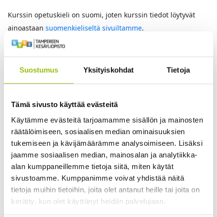
Kurssin opetuskieli on suomi, joten kurssin tiedot löytyvät
ainoastaan
suomenkieliseltä sivuiltamme
.
This course is taught in Finnish, so the information is
available
only in Finnish
.
Suostumus
Yksityiskohdat
Tietoja
Tämä sivusto käyttää evästeitä
Käytämme evästeitä tarjoamamme sisällön ja mainosten
räätälöimiseen, sosiaalisen median ominaisuuksien
tukemiseen ja kävijämäärämme analysoimiseen. Lisäksi
jaamme sosiaalisen median, mainosalan ja analytiikka-
Anita Hedman
alan kumppaneillemme tietoja siitä, miten käytät
sivustoamme. Kumppanimme voivat yhdistää näitä
20
tietoja muihin tietoihin, joita olet antanut heille tai joita on
kerätty, kun olet käyttänyt heidän palvelujaan.
Enrollment has expired