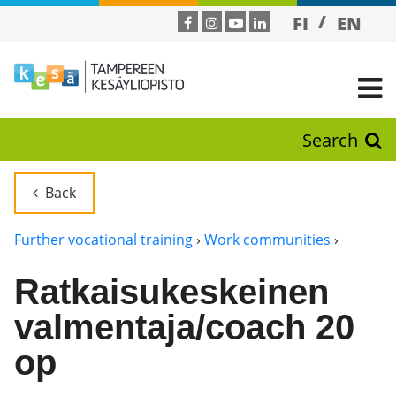
FI
EN
Search
Back
Further vocational training
›
Work communities
›
Ratkaisukeskeinen
valmentaja/coach 20
op