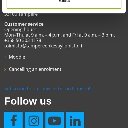
Kiellä
Tampere Summer University
Yliopistonkatu 60 A (4th floor)
33100 Tampere
Customer service
Opening hours:
Mon–Thu at 9 a.m. – 4 p.m. and Fri at 9 a.m. – 3 p.m.
+358 50 303 1178
toimisto@tampereenkesayliopisto.fi
Moodle
Cancelling an enrolment
Subscribe to our newsletter (in Finnish)!
Follow us