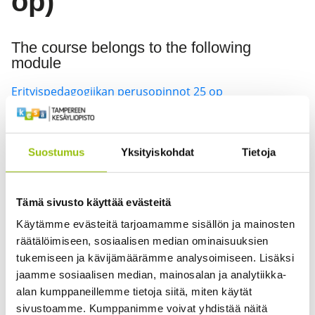
op)
The course belongs to the following
module
Erityispedagogiikan perusopinnot 25 op
Kurssin opetuskieli on suomi, joten kurssin tiedot
löytyvät ainoastaan
suomenkieliseltä sivuiltamme
.
Suostumus
Yksityiskohdat
Tietoja
Tämä sivusto käyttää evästeitä
This course is taught in Finnish, so the information is
Käytämme evästeitä tarjoamamme sisällön ja mainosten
available only in
Finnish
.
räätälöimiseen, sosiaalisen median ominaisuuksien
tukemiseen ja kävijämäärämme analysoimiseen. Lisäksi
jaamme sosiaalisen median, mainosalan ja analytiikka-
alan kumppaneillemme tietoja siitä, miten käytät
sivustoamme. Kumppanimme voivat yhdistää näitä