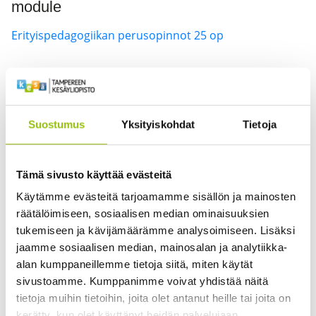
module
Erityispedagogiikan perusopinnot 25 op
Kurssin opetuskieli on suomi, joten kurssin tiedot
löytyvät ainoastaan
suomenkieliseltä sivuiltamme
.
Suostumus
Yksityiskohdat
Tietoja
This course is taught in Finnish, so the information is
Tämä sivusto käyttää evästeitä
available only in
Finnish
.
Käytämme evästeitä tarjoamamme sisällön ja mainosten
räätälöimiseen, sosiaalisen median ominaisuuksien
tukemiseen ja kävijämäärämme analysoimiseen. Lisäksi
jaamme sosiaalisen median, mainosalan ja analytiikka-
Marjo Niittumäki
alan kumppaneillemme tietoja siitä, miten käytät
sivustoamme. Kumppanimme voivat yhdistää näitä
5
tietoja muihin tietoihin, joita olet antanut heille tai joita on
kerätty, kun olet käyttänyt heidän palvelujaan.