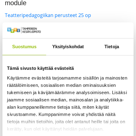
module
Teatteripedagogiikan perusteet 25 op
Kurssin opetuskieli on suomi, joten kurssin tiedot
löytyvät ainoastaan
suomenkieliseltä sivuiltamme
.
Suostumus
Yksityiskohdat
Tietoja
This course is taught in Finnish, so the information is
Tämä sivusto käyttää evästeitä
available
only in Finnish
.
Käytämme evästeitä tarjoamamme sisällön ja mainosten
räätälöimiseen, sosiaalisen median ominaisuuksien
tukemiseen ja kävijämäärämme analysoimiseen. Lisäksi
jaamme sosiaalisen median, mainosalan ja analytiikka-
alan kumppaneillemme tietoja siitä, miten käytät
B.A., FM, näyttelijä ja ohjaaja Hilkka Hyttinen,
sivustoamme. Kumppanimme voivat yhdistää näitä
tietoja muihin tietoihin, joita olet antanut heille tai joita on
näyttelijä, filosofian maisteri, Master of Arts,
kerätty, kun olet käyttänyt heidän palvelujaan.
ammatillinen opettaja Sirke Lääkkölä, teatteri-