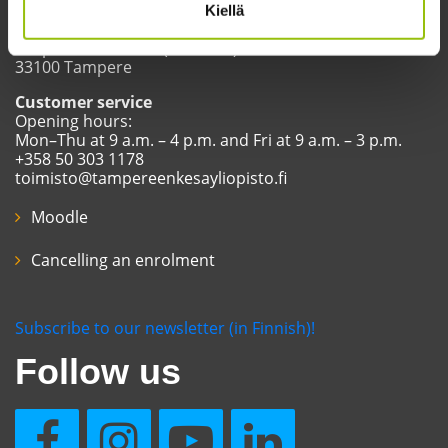
Kiellä
Tampere Summer University
Yliopistonkatu 60 A (4th floor)
33100 Tampere
Customer service
Opening hours:
Mon–Thu at 9 a.m. – 4 p.m. and Fri at 9 a.m. – 3 p.m.
+358 50 303 1178
toimisto@tampereenkesayliopisto.fi
Moodle
Cancelling an enrolment
Subscribe to our newsletter (in Finnish)!
Follow us