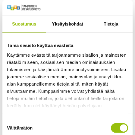
Teatteripedagogiikan perusteet 25 op
Kurssin opetuskieli on suomi, joten kurssin tiedot
Suostumus
Yksityiskohdat
Tietoja
löytyvät ainoastaan
suomenkieliseltä sivuiltamme
.
Tämä sivusto käyttää evästeitä
This course is taught in Finnish, so the information is
Käytämme evästeitä tarjoamamme sisällön ja mainosten
räätälöimiseen, sosiaalisen median ominaisuuksien
available
only in Finnish
.
tukemiseen ja kävijämäärämme analysoimiseen. Lisäksi
jaamme sosiaalisen median, mainosalan ja analytiikka-
alan kumppaneillemme tietoja siitä, miten käytät
sivustoamme. Kumppanimme voivat yhdistää näitä
tietoja muihin tietoihin, joita olet antanut heille tai joita on
B.A., FM, näyttelijä ja ohjaaja Hilkka Hyttinen
kerätty, kun olet käyttänyt heidän palvelujaan.
5
Tietosuojaseloste >
Suostumuksen
Search instructions mentioned in the description
Cookiebot >
Välttämätön
valinta