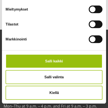
7.5.2027 - 9.5.2027
Mieltymykset
Price
0€
Tilastot
Markkinointi
Salli kaikki
Salli valinta
Tampere Summer University
Yliopistonkatu 60 A (4th floor)
33100 Tampere
Kiellä
Customer service
Opening hours:
Mon–Thu at 9 a.m. – 4 p.m. and Fri at 9 a.m. – 3 p.m.