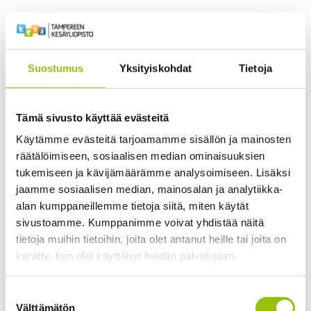
The course belongs to the following
module
Digimarkkinoinnin opintokokonaisuus 17 op
Suostumus
Yksityiskohdat
Tietoja
Kurssin opetuskieli on suomi, joten kurssin tiedot
Tämä sivusto käyttää evästeitä
löytyvät ainoastaan
suomenkieliseltä sivuiltamme
.
Käytämme evästeitä tarjoamamme sisällön ja mainosten
This course is taught in Finnish, so the information is
räätälöimiseen, sosiaalisen median ominaisuuksien
available
only in Finnish
.
tukemiseen ja kävijämäärämme analysoimiseen. Lisäksi
jaamme sosiaalisen median, mainosalan ja analytiikka-
alan kumppaneillemme tietoja siitä, miten käytät
sivustoamme. Kumppanimme voivat yhdistää näitä
tietoja muihin tietoihin, joita olet antanut heille tai joita on
kerätty, kun olet käyttänyt heidän palvelujaan.
Juho-Petteri Rannankallio
3
Tietosuojaseloste >
Suostumuksen
Cookiebot >
Välttämätön
valinta