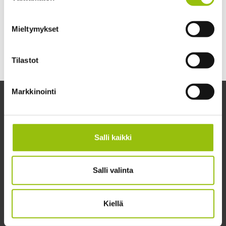
Search instructions mentioned in the description
3.11.2026 - 31.7.2027
Mieltymykset
Price
0€
Tilastot
Markkinointi
Salli kaikki
Salli valinta
Tampere Summer University
Yliopistonkatu 60 A (4th floor)
33100 Tampere
Kiellä
Customer service