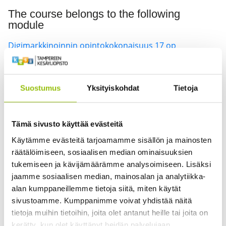
The course belongs to the following
module
Digimarkkinoinnin opintokokonaisuus 17 op
Kurssin opetuskieli on suomi, joten kurssin tiedot
löytyvät ainoastaan
suomenkieliseltä sivuiltamme
.
Suostumus
Yksityiskohdat
Tietoja
This course is taught in Finnish, so the information is
available
only in Finnish
.
Tämä sivusto käyttää evästeitä
Käytämme evästeitä tarjoamamme sisällön ja mainosten
räätälöimiseen, sosiaalisen median ominaisuuksien
tukemiseen ja kävijämäärämme analysoimiseen. Lisäksi
jaamme sosiaalisen median, mainosalan ja analytiikka-
Juho-Petteri Rannankallio
alan kumppaneillemme tietoja siitä, miten käytät
sivustoamme. Kumppanimme voivat yhdistää näitä
6
tietoja muihin tietoihin, joita olet antanut heille tai joita on
kerätty, kun olet käyttänyt heidän palvelujaan.