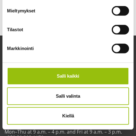
7.9.2026 - 31.7.2027
Mieltymykset
Price
0€
Tilastot
Markkinointi
Salli kaikki
Salli valinta
Tampere Summer University
Yliopistonkatu 60 A (4th floor)
33100 Tampere
Kiellä
Customer service
Opening hours:
Mon–Thu at 9 a.m. – 4 p.m. and Fri at 9 a.m. – 3 p.m.