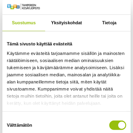
The course belongs to the following
module
Suostumus
Yksityiskohdat
Tietoja
Liikunta- ja hyvinvointiosaaminen 15 op
Kurssin opetuskieli on suomi, joten kurssin tiedot
Tämä sivusto käyttää evästeitä
löytyvät ainoastaan
suomenkieliseltä sivuiltamme
.
Käytämme evästeitä tarjoamamme sisällön ja mainosten
räätälöimiseen, sosiaalisen median ominaisuuksien
This course is taught in Finnish, so the information is
tukemiseen ja kävijämäärämme analysoimiseen. Lisäksi
available
only in Finnish
.
jaamme sosiaalisen median, mainosalan ja analytiikka-
alan kumppaneillemme tietoja siitä, miten käytät
sivustoamme. Kumppanimme voivat yhdistää näitä
tietoja muihin tietoihin, joita olet antanut heille tai joita on
kerätty, kun olet käyttänyt heidän palvelujaan.
2
Tietosuojaseloste >
Suostumuksen
Search instructions mentioned in the description
Cookiebot >
Välttämätön
valinta