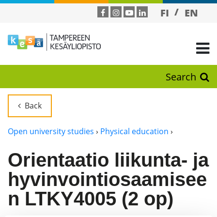
FI
EN
Search
Back
Open university studies
›
Physical education
›
Orientaatio liikunta- ja
hyvinvointiosaamisee
n LTKY4005 (2 op)