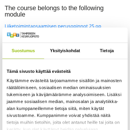
The course belongs to the following
module
Liiketoimintaosaamisen perusopinnot 25 op
Kurssin opetuskieli on suomi, joten kurssin tiedot löytyvät
Suostumus
Yksityiskohdat
Tietoja
ainoastaan
suomenkieliseltä sivuiltamme
.
This course is taught in Finnish, so the information is
Tämä sivusto käyttää evästeitä
available
only in Finnish
.
Käytämme evästeitä tarjoamamme sisällön ja mainosten
räätälöimiseen, sosiaalisen median ominaisuuksien
tukemiseen ja kävijämäärämme analysoimiseen. Lisäksi
jaamme sosiaalisen median, mainosalan ja analytiikka-
Useita opettajia
alan kumppaneillemme tietoja siitä, miten käytät
sivustoamme. Kumppanimme voivat yhdistää näitä
5
tietoja muihin tietoihin, joita olet antanut heille tai joita on
kerätty, kun olet käyttänyt heidän palvelujaan.