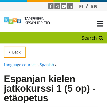
FI
EN
Search
Back
Language courses
›
Spanish
›
Espanjan kielen
jatkokurssi 1 (5 op) -
etäopetus