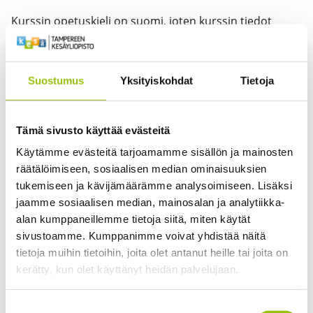
Kurssin opetuskieli on suomi, joten kurssin tiedot
löytyvät ainoastaan
suomenkieliseltä sivultamme
.
This course is taught in Finnish, so the information is
Suostumus
Yksityiskohdat
Tietoja
available
only in Finnish
.
Tämä sivusto käyttää evästeitä
Käytämme evästeitä tarjoamamme sisällön ja mainosten
räätälöimiseen, sosiaalisen median ominaisuuksien
Jaume Llorens
tukemiseen ja kävijämäärämme analysoimiseen. Lisäksi
jaamme sosiaalisen median, mainosalan ja analytiikka-
5
alan kumppaneillemme tietoja siitä, miten käytät
There is room in the course
sivustoamme. Kumppanimme voivat yhdistää näitä
tietoja muihin tietoihin, joita olet antanut heille tai joita on
9.9.2026 - 16.12.2026
kerätty, kun olet käyttänyt heidän palvelujaan.
Enrollment begins
Tietosuojaseloste >
Suostumuksen
19.5.2026