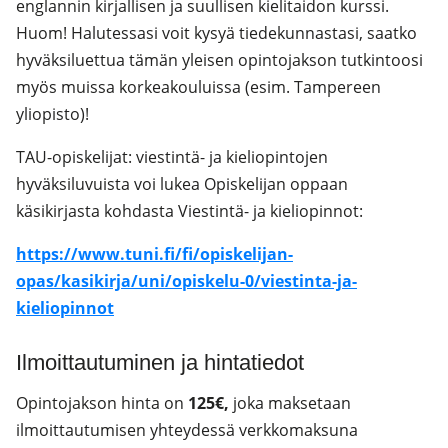
englannin kirjallisen ja suullisen kielitaidon kurssi.
Huom! Halutessasi voit kysyä tiedekunnastasi, saatko
hyväksiluettua tämän yleisen opintojakson tutkintoosi
myös muissa korkeakouluissa (esim. Tampereen
yliopisto)!
TAU-opiskelijat: viestintä- ja kieliopintojen
hyväksiluvuista voi lukea Opiskelijan oppaan
käsikirjasta kohdasta Viestintä- ja kieliopinnot:
https://www.tuni.fi/fi/opiskelijan-
opas/kasikirja/uni/opiskelu-0/viestinta-ja-
kieliopinnot
Ilmoittautuminen ja hintatiedot
Opintojakson hinta on
125€,
joka maksetaan
ilmoittautumisen yhteydessä verkkomaksuna