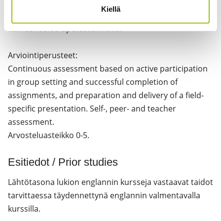
individual presentations, problem-solving tasks.
Kiellä
HUOM! Kurssin suorittaminen edellyttää vähintään 80
%:n läsnäoloa opetustunneilla.
Arviointiperusteet:
Continuous assessment based on active participation
in group setting and successful completion of
assignments, and preparation and delivery of a field-
specific presentation. Self-, peer- and teacher
assessment.
Arvosteluasteikko 0-5.
Esitiedot / Prior studies
Lähtötasona lukion englannin kursseja vastaavat taidot
tarvittaessa täydennettynä englannin valmentavalla
kurssilla.