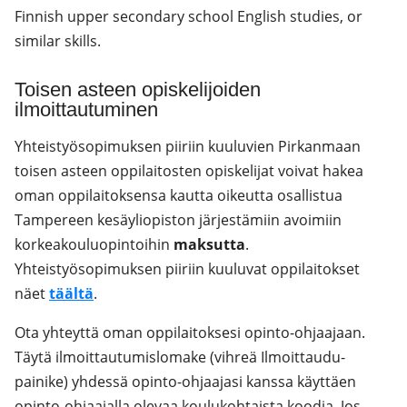
Finnish upper secondary school English studies, or
similar skills.
Toisen asteen opiskelijoiden
ilmoittautuminen
Yhteistyösopimuksen piiriin kuuluvien Pirkanmaan
toisen asteen oppilaitosten opiskelijat voivat hakea
oman oppilaitoksensa kautta oikeutta osallistua
Tampereen kesäyliopiston järjestämiin avoimiin
korkeakouluopintoihin
maksutta
.
Yhteistyösopimuksen piiriin kuuluvat oppilaitokset
näet
täältä
.
Ota yhteyttä oman oppilaitoksesi opinto-ohjaajaan.
Täytä ilmoittautumislomake (vihreä Ilmoittaudu-
painike) yhdessä opinto-ohjaajasi kanssa käyttäen
opinto-ohjaajalla olevaa koulukohtaista koodia. Jos