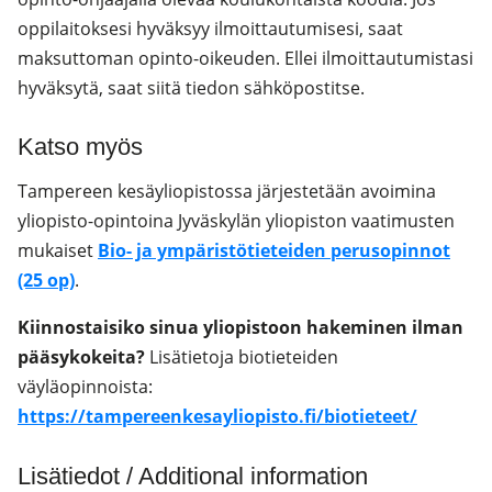
oppilaitoksesi hyväksyy ilmoittautumisesi, saat
maksuttoman opinto-oikeuden. Ellei ilmoittautumistasi
hyväksytä, saat siitä tiedon sähköpostitse.
Katso myös
Tampereen kesäyliopistossa järjestetään avoimina
yliopisto-opintoina Jyväskylän yliopiston vaatimusten
mukaiset
Bio- ja ympäristötieteiden perusopinnot
(25 op)
.
Kiinnostaisiko sinua yliopistoon hakeminen ilman
pääsykokeita?
Lisätietoja biotieteiden
väyläopinnoista:
https://tampereenkesayliopisto.fi/biotieteet/
Lisätiedot / Additional information