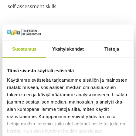
- self-assessment skills
Learning outcomes
Upon completion of this course, students are expected
Suostumus
Yksityiskohdat
Tietoja
to
be able to locate, identify and critically analyse
Tämä sivusto käyttää evästeitä
academic texts from their field, with a view to
Käytämme evästeitä tarjoamamme sisällön ja mainosten
adopting a research-based approach to their
räätälöimiseen, sosiaalisen median ominaisuuksien
communication in academic and work life settings.
tukemiseen ja kävijämäärämme analysoimiseen. Lisäksi
be aware of the principles of how academic texts
jaamme sosiaalisen median, mainosalan ja analytiikka-
are constructed and use that knowledge when
alan kumppaneillemme tietoja siitä, miten käytät
analysing texts and constructing arguments for
sivustoamme. Kumppanimme voivat yhdistää näitä
communication.
tietoja muihin tietoihin, joita olet antanut heille tai joita on
be able to purposefully present research
kerätty, kun olet käyttänyt heidän palvelujaan.