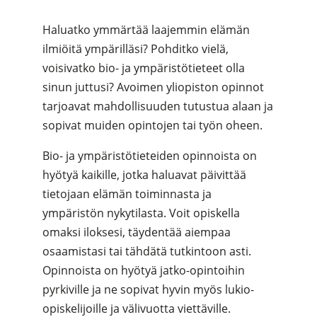
Haluatko ymmärtää laajemmin elämän
ilmiöitä ympärilläsi? Pohditko vielä,
voisivatko bio- ja ympäristötieteet olla
sinun juttusi? Avoimen yliopiston opinnot
tarjoavat mahdollisuuden tutustua alaan ja
sopivat muiden opintojen tai työn oheen.
Bio- ja ympäristötieteiden opinnoista on
hyötyä kaikille, jotka haluavat päivittää
tietojaan elämän toiminnasta ja
ympäristön nykytilasta. Voit opiskella
omaksi iloksesi, täydentää aiempaa
osaamistasi tai tähdätä tutkintoon asti.
Opinnoista on hyötyä jatko-opintoihin
pyrkiville ja ne sopivat hyvin myös lukio-
opiskelijoille ja välivuotta viettäville.