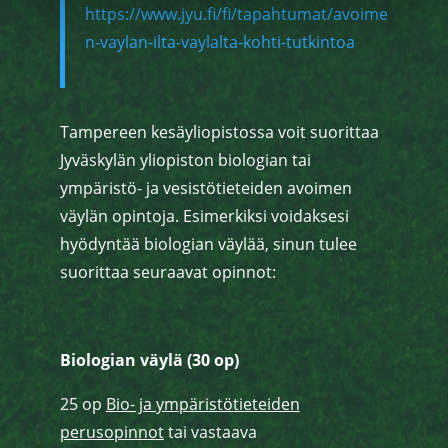
https://www.jyu.fi/fi/tapahtumat/avoime
n-vaylan-ilta-vaylalta-kohti-tutkintoa
Tampereen kesäyliopistossa voit suorittaa
Jyväskylän yliopiston biologian tai
ympäristö- ja vesistötieteiden avoimen
väylän opintoja. Esimerkiksi voidaksesi
hyödyntää biologian väylää, sinun tulee
suorittaa seuraavat opinnot:
Biologian väylä (30
op)
25 op
Bio- ja ympäristötieteiden
perusopinnot
tai vastaava