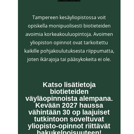
Tampereen kesäyliopistossa voit
opiskella monipuolisesti biotieteiden
avoimia korkeakouluopintoja. Avoimen
yliopiston opinnot ovat tarkoitettu
kaikille pohjakoulutuksesta riippumatta,
joten ikärajoja tai pääsykokeita ei ole.
Katso lisätietoja
biotieteiden
väyläopinnoista alempana.
Kevään 2027 haussa
vähintään 30 op laajuiset
tutkintoon soveltuvat
yliopisto-opinnot riittävät
hakukelpoisuuteen!