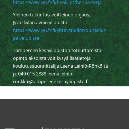
https://www.jyu.fi/fi/henkilot/henna-turja
Yleinen tutkintotavoitteinen ohjaus,
Jyväskylän avoin yliopisto:
https://www.jyu.fi/fi/yhteystiedot/opiskelun-
palvelupiste
Tampereen kesäyliopiston toteuttamista
opintojaksoista voit kysyä lisätietoja
koulutussuunnittelija Leena Leiniö-Rönköltä
p. 040 015 2888 leena.leinio-
ronkko@tampereenkesayliopisto.fi