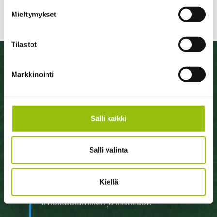
Mieltymykset
Tilastot
Kiinnostaisiko sinua
yliopistoon hakeminen ilman
Markkinointi
pääsykokeita?
Salli kaikki
A
v
oimen väylän ilta tulossa 6.8.2026!
Saat tietoa opintosetelin
Salli valinta
hyödyntämisestä, väyläopiskelusta ja
hakemisesta yliopistoon avoimen
Kiellä
yliopiston opintoihin perustuen.
Ilmoittautuminen ja lisätiedot: