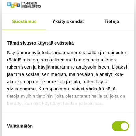
Tampereen kesäyliopisto
Suostumus
Yksityiskohdat
Tietoja
Tämä sivusto käyttää evästeitä
Käytämme evästeitä tarjoamamme sisällön ja mainosten
räätälöimiseen, sosiaalisen median ominaisuuksien
tukemiseen ja kävijämäärämme analysoimiseen. Lisäksi
jaamme sosiaalisen median, mainosalan ja analytiikka-
alan kumppaneillemme tietoja siitä, miten käytät
sivustoamme. Kumppanimme voivat yhdistää näitä
tietoja muihin tietoihin, joita olet antanut heille tai joita on
kerätty, kun olet käyttänyt heidän palvelujaan.
Tietosuojaseloste >
Suostumuksen
Cookiebot >
Välttämätön
valinta