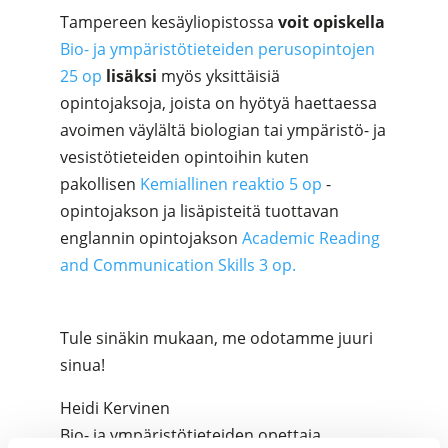
Tampereen kesäyliopistossa
voit opiskella
Bio- ja ympäristötieteiden perusopintojen
25 op
lisäksi
myös yksittäisiä
opintojaksoja, joista on hyötyä haettaessa
avoimen väylältä biologian tai ympäristö- ja
vesistötieteiden opintoihin kuten
pakollisen
Kemiallinen reaktio 5 op
-
opintojakson ja lisäpisteitä tuottavan
englannin opintojakson
Academic Reading
and Communication Skills 3 op.
Tule sinäkin mukaan, me odotamme juuri
sinua!
Heidi Kervinen
Bio- ja ympäristötieteiden opettaja,