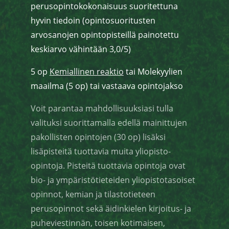
perusopintokokonaisuus suoritettuna
hyvin tiedoin (opintosuoritusten
arvosanojen opintopisteillä painotettu
keskiarvo vähintään 3,0/5)
5 op
Kemiallinen reaktio
tai Molekyylien
maailma (5 op) tai vastaava opintojakso
Voit parantaa mahdollisuuksiasi tulla
valituksi suorittamalla edellä mainittujen
pakollisten opintojen (30 op) lisäksi
lisäpisteitä tuottavia muita yliopisto-
opintoja. Pisteitä tuottavia opintoja ovat
bio- ja ympäristötieteiden yliopistotasoiset
opinnot, kemian ja tilastotieteen
perusopinnot sekä äidinkielen kirjoitus- ja
puheviestinnän, toisen kotimaisen,