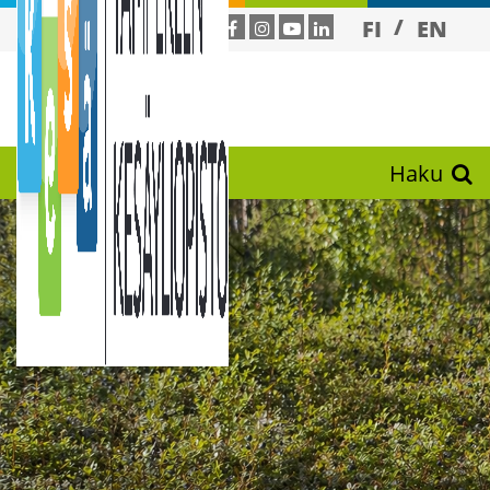
FI
EN
Haku