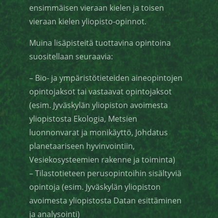
ensimmäisen vieraan kielen ja toisen
vieraan kielen yliopisto-opinnot.
Muina lisäpisteitä tuottavina opintoina
suositellaan seuraavia:
– Bio- ja ympäristötieteiden aineopintojen
opintojaksot tai vastaavat opintojaksot
(esim. Jyväskylän yliopiston avoimesta
yliopistosta Ekologia, Metsien
luonnonvarat ja monikäyttö, Johdatus
planetaariseen hyvinvointiin,
Vesiekosysteemien rakenne ja toiminta)
– Tilastotieteen perusopintoihin sisältyviä
opintoja (esim. Jyväskylän yliopiston
avoimesta yliopistosta Datan esittäminen
ja analysointi)