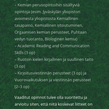
– Kemian perusopintoihin sisältyviä
opintoja (esim. Jyväskylän yliopiston
avoimesta yliopistosta Kemiallinen
tasapaino, Kemiallinen sitoutuminen,
Orgaanisen kemian perusteet, Puhtaan
vedyn tuotanto, Biologinen kemia)
– Academic Reading and Communication
Skills (3 op)
– Ruotsin kielen kirjallinen ja suullinen taito
(3 op)
– Kirjoitusviestinnän perusteet (3 op) ja
Vuorovaikutuksen ja viestinnän perusteet
(2–3 op)
Vaaditut opinnot tulee olla suoritettu ja
arvioitu siten, että niitä koskevat liitteet on