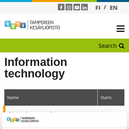
FI
EN
Search
Information
technology
Name
Starts
Digitaalisen maailman
1.9.2026
mahdollisuudet - kokijasta tekijäksi