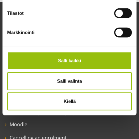
Tilastot
Markkinointi
Salli kaikki
Tampere Summer University
Yliopistonkatu 60 A (4th floor)
33100 Tampere
Salli valinta
Customer service
Opening hours:
Mon–Thu at 9 a.m. – 4 p.m. and Fri at 9 a.m. – 3 p.m.
Kiellä
+358 50 303 1178
toimisto@tampereenkesayliopisto.fi
Moodle
Cancelling an enrolment