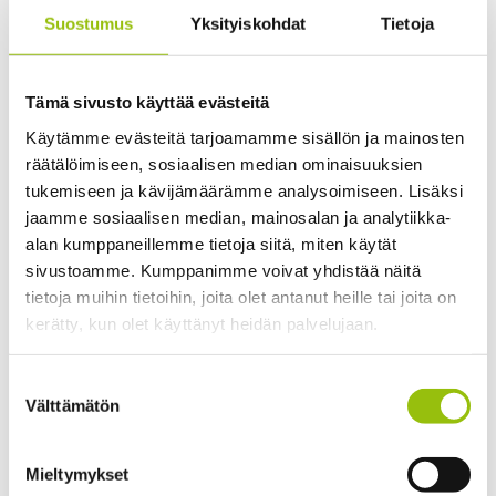
2 op
Suostumus
Yksityiskohdat
Tietoja
Tämä sivusto käyttää evästeitä
Abi- ja lukiolaiskurssit
Käytämme evästeitä tarjoamamme sisällön ja mainosten
räätälöimiseen, sosiaalisen median ominaisuuksien
Further vocational training
tukemiseen ja kävijämäärämme analysoimiseen. Lisäksi
jaamme sosiaalisen median, mainosalan ja analytiikka-
Hyvinvointi ja harrastukset
alan kumppaneillemme tietoja siitä, miten käytät
Ikääntyvien yliopisto
sivustoamme. Kumppanimme voivat yhdistää näitä
tietoja muihin tietoihin, joita olet antanut heille tai joita on
Lahjakortit
kerätty, kun olet käyttänyt heidän palvelujaan.
Language courses
Tietosuojaseloste >
Suostumuksen
Cookiebot >
Välttämätön
valinta
Muu koulutus
Open university studies
Mieltymykset