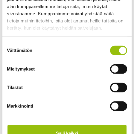
alan kumppaneillemme tietoja siitä, miten käytät
työympäristö 2 op
sivustoamme. Kumppanimme voivat yhdistää näitä
Työpsykologia IVb: Joustavat työn
tietoja muihin tietoihin, joita olet antanut heille tai joita on
tekemisen tavat 2 op
kerätty, kun olet käyttänyt heidän palvelujaan.
Tietosuojaseloste >
Suostumuksen
Abi- ja lukiolaiskurssit
Cookiebot >
Välttämätön
valinta
Further vocational training
Mieltymykset
Hyvinvointi ja harrastukset
Tilastot
Ikääntyvien yliopisto
Lahjakortit
Markkinointi
Language courses
Muu koulutus
Salli kaikki