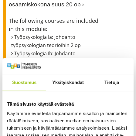
osaamiskokonaisuus 20 op
The following courses are included
in this module:
Työpsykologia Ia: Johdanto
työpsykologian teorioihin 2 op
Työpsykologia Ib: Johdanto
työpsykologian sovelluksiin 3 op
Työpsykologia IIa: Hyvinvointi työssä
3 op
Suostumus
Yksityiskohdat
Tietoja
Työpsykologia IIb: Stressi ja terveys 2
op
Työpsykologia IIIa: Työhyvinvoinnin
Tämä sivusto käyttää evästeitä
kehittäminen 3 op
Käytämme evästeitä tarjoamamme sisällön ja mainosten
Työpsykologia IIIb: Mielenterveyden
räätälöimiseen, sosiaalisen median ominaisuuksien
tukeminen työpaikoilla 2 op
tukemiseen ja kävijämäärämme analysoimiseen. Lisäksi
Työpsykologia IVa: Digitaalinen
jaamme sosiaalisen median, mainosalan ja analytiikka-