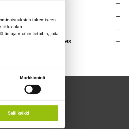
Lahjakortit
Language courses
 ominaisuuksien tukemiseen
tiikka-alan
Muu koulutus
ietoja muihin tietoihin, joita
Open university studies
Markkinointi
Salli kaikki