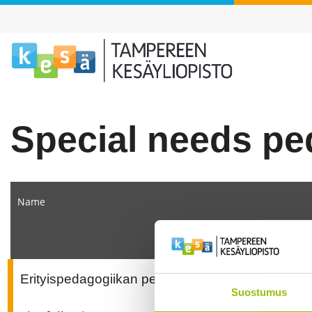
Special needs p
Name
Erityispedagogiikan perusopinnot 25 op
Suostumus