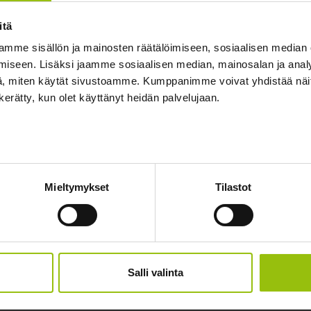
:
itä
rkostot
mme sisällön ja mainosten räätälöimiseen, sosiaalisen median
iseen. Lisäksi jaamme sosiaalisen median, mainosalan ja analy
p)
, miten käytät sivustoamme. Kumppanimme voivat yhdistää näitä t
RIP104 (5
n kerätty, kun olet käyttänyt heidän palvelujaan.
Mieltymykset
Tilastot
Salli valinta