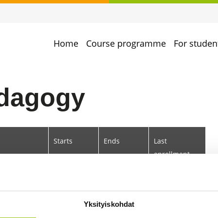
Home
Course programme
For studen
edagogy
Starts
Ends
Last
enrollment
date
10.9.2026
31.7.2027
27.8.2026
Yksityiskohdat