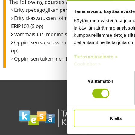
The following courses are included in this module
Erityispedagogiikan perusteet ERIP101 (5 op)
Tämä sivusto käyttää eväste
Erityiskasvatuksen toimintaympäristöt ja yhteistyöve
Käytämme evästeitä tarjoama
ERIP102 (5 op)
ja kävijämäärämme analysoim
Vammaisuus, moninaisuus ja osallisuus ERIP103 (5 o
kumppaneillemme tietoja siitä
Oppimisen vaikeuksien määrittely ja tunnistaminen E
olet antanut heille tai joita o
op)
Tietosuojaseloste >
Oppimisen tukeminen ERIP105 (5 op)
Cookiebot >
Suostumuksen
Välttämätön
valinta
Kiellä