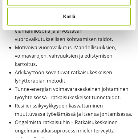
Narratiivisuus ja tarinallisuus oman
elämäntapahtumien integroijana.
Kiellä
Ratkaisukeskeisen ja positiivisen psykologian
elämänfilosofia ja arvostavan
vuorovaikutuksellisen kohtaamisen taidot.
Motivoiva vuorovaikutus. Mahdollisuuksien,
voimavarojen, vahvuuksien ja edistymisen
kartoitus.
Arkikäyttöön soveltuvat ratkaisukeskeisen
lyhytterapian metodit.
Tunne-energian voimavarakeskeinen johtaminen
työyhteisössä –ratkaisukeskeiset tunnetaidot.
Resilienssikyvykkyyden kasvattaminen
muuttuvassa työelämässä ja itsensä johtamisessa.
Ongelmista ratkaisuihin – Ratkaisukeskeinen
ongelmanratkaisuprosessi mielenterveyttä