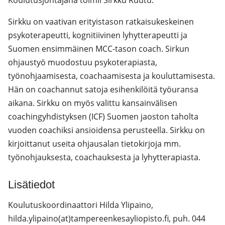
Koulutusjohtajana toimii Sirkku Ruutu.
Sirkku on vaativan erityistason ratkaisukeskeinen
psykoterapeutti, kognitiivinen lyhytterapeutti ja
Suomen ensimmäinen MCC-tason coach. Sirkun
ohjaustyö muodostuu psykoterapiasta,
työnohjaamisesta, coachaamisesta ja kouluttamisesta.
Hän on coachannut satoja esihenkilöitä työuransa
aikana. Sirkku on myös valittu kansainvälisen
coachingyhdistyksen (ICF) Suomen jaoston taholta
vuoden coachiksi ansioidensa perusteella. Sirkku on
kirjoittanut useita ohjausalan tietokirjoja mm.
työnohjauksesta, coachauksesta ja lyhytterapiasta.
Lisätiedot
Koulutuskoordinaattori Hilda Ylipaino,
hilda.ylipaino(at)tampereenkesayliopisto.fi, puh. 044