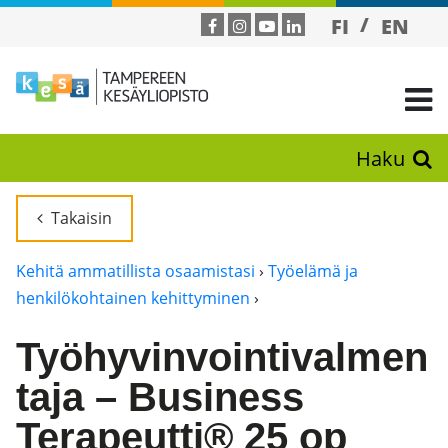
FI
EN
Haku
Takaisin
Kehitä ammatillista osaamistasi
›
Työelämä ja
henkilökohtainen kehittyminen
›
Työhyvinvointivalmen
taja – Business
Terapeutti® 25 op