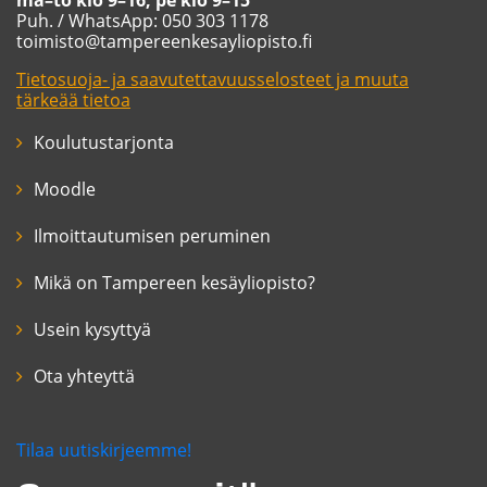
ma–to klo 9–16, pe klo 9–15
Puh. / WhatsApp: 050 303 1178
toimisto@tampereenkesayliopisto.fi
Tietosuoja- ja saavutettavuusselosteet ja muuta
tärkeää tietoa
Koulutustarjonta
Moodle
Ilmoittautumisen peruminen
Mikä on Tampereen kesäyliopisto?
Usein kysyttyä
Ota yhteyttä
Tilaa uutiskirjeemme!