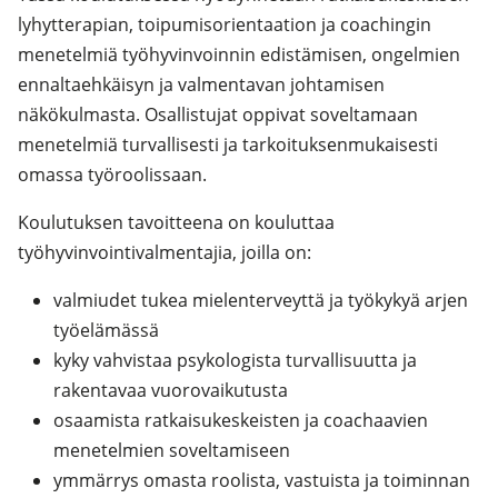
lyhytterapian, toipumisorientaation ja coachingin
menetelmiä työhyvinvoinnin edistämisen, ongelmien
ennaltaehkäisyn ja valmentavan johtamisen
näkökulmasta. Osallistujat oppivat soveltamaan
menetelmiä turvallisesti ja tarkoituksenmukaisesti
omassa työroolissaan.
Koulutuksen tavoitteena on kouluttaa
työhyvinvointivalmentajia, joilla on:
valmiudet tukea mielenterveyttä ja työkykyä arjen
työelämässä
kyky vahvistaa psykologista turvallisuutta ja
rakentavaa vuorovaikutusta
osaamista ratkaisukeskeisten ja coachaavien
menetelmien soveltamiseen
ymmärrys omasta roolista, vastuista ja toiminnan