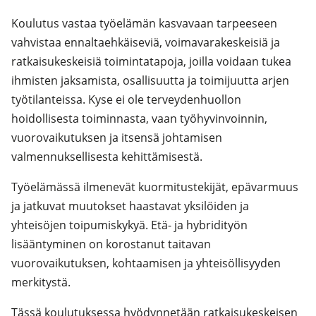
Koulutus vastaa työelämän kasvavaan tarpeeseen
vahvistaa ennaltaehkäiseviä, voimavarakeskeisiä ja
ratkaisukeskeisiä toimintatapoja, joilla voidaan tukea
ihmisten jaksamista, osallisuutta ja toimijuutta arjen
työtilanteissa. Kyse ei ole terveydenhuollon
hoidollisesta toiminnasta, vaan työhyvinvoinnin,
vuorovaikutuksen ja itsensä johtamisen
valmennuksellisesta kehittämisestä.
Työelämässä ilmenevät kuormitustekijät, epävarmuus
ja jatkuvat muutokset haastavat yksilöiden ja
yhteisöjen toipumiskykyä. Etä- ja hybridityön
lisääntyminen on korostanut taitavan
vuorovaikutuksen, kohtaamisen ja yhteisöllisyyden
merkitystä.
Tässä koulutuksessa hyödynnetään ratkaisukeskeisen