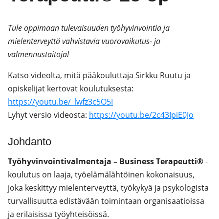
Tule oppimaan tulevaisuuden työhyvinvointia ja
mielenterveyttä vahvistavia vuorovaikutus- ja
valmennustaitoja!
Katso videolta, mitä pääkouluttaja Sirkku Ruutu ja
opiskelijat kertovat koulutuksesta:
https://youtu.be/_lwfz3c5O5I
Lyhyt versio videosta:
https://youtu.be/2c43IpiE0Jo
Johdanto
Työhyvinvointivalmentaja – Business Terapeutti®
-
koulutus on laaja, työelämälähtöinen kokonaisuus,
joka keskittyy mielenterveyttä, työkykyä ja psykologista
turvallisuutta edistävään toimintaan organisaatioissa
ja erilaisissa työyhteisöissä.