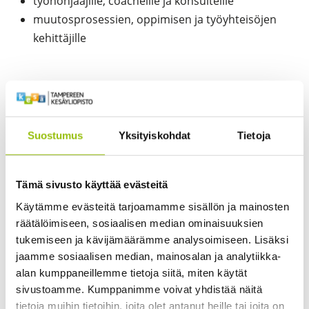
työnohjaajille, coacheille ja konsulteille
muutosprosessien, oppimisen ja työyhteisöjen
kehittäjille
Koulutus soveltuu erinomaisesti myös niille, joiden
taustakoulutus ei mahdollista sote-alan
psykoterapeuttisia täydennyskoulutuksia, mutta jotka
Suostumus
Yksityiskohdat
Tietoja
haluavat kehittää työhyvinvointia, vuorovaikutusta ja
mielenterveyttä edistäviä käytäntöjä omissa
verkostoissaan.
Tämä sivusto käyttää evästeitä
Käytämme evästeitä tarjoamamme sisällön ja mainosten
Sisältö
räätälöimiseen, sosiaalisen median ominaisuuksien
tukemiseen ja kävijämäärämme analysoimiseen. Lisäksi
Koulutus yhdistää:
jaamme sosiaalisen median, mainosalan ja analytiikka-
tunnetaitojen ja mentalisaatiokyvyn kehittämisen
alan kumppaneillemme tietoja siitä, miten käytät
sivustoamme. Kumppanimme voivat yhdistää näitä
psykologisen turvallisuuden ja yhteisöllisyyden
tietoja muihin tietoihin, joita olet antanut heille tai joita on