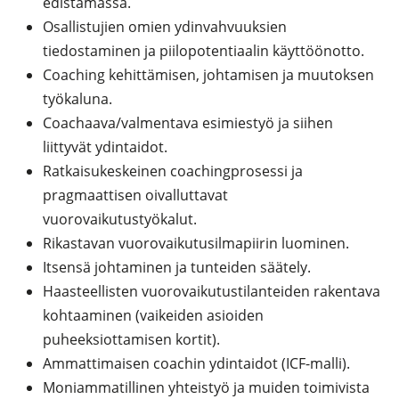
edistämässä.
Osallistujien omien ydinvahvuuksien
tiedostaminen ja piilopotentiaalin käyttöönotto.
Coaching kehittämisen, johtamisen ja muutoksen
työkaluna.
Coachaava/valmentava esimiestyö ja siihen
liittyvät ydintaidot.
Ratkaisukeskeinen coachingprosessi ja
pragmaattisen oivalluttavat
vuorovaikutustyökalut.
Rikastavan vuorovaikutusilmapiirin luominen.
Itsensä johtaminen ja tunteiden säätely.
Haasteellisten vuorovaikutustilanteiden rakentava
kohtaaminen (vaikeiden asioiden
puheeksiottamisen kortit).
Ammattimaisen coachin ydintaidot (ICF-malli).
Moniammatillinen yhteistyö ja muiden toimivista