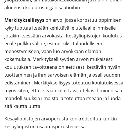
alueensa koulutusorganisaatioihin.
Merkityksellisyys
on arvo, jossa korostuu oppimisen
kyky tuottaa itseään kehittävälle uteliaalle ihmiselle
jotakin itsessään arvokasta. Kesäyliopistojen koulutus
ei ole pelkkä väline, esimerkiksi taloudelliseen
menestymiseen, vaan luo arvokkaan elämän
kokemuksia. Merkityksellisyyden arvon mukaisesti
koulutuksen tavoitteena on eettisesti kestävän hyvän
tuottaminen ja ihmisarvoisen elämän ja osallisuuden
edistäminen. Merkityksellisyys toteutuu koulutuksessa
myös siten, että itseään kehittävä, utelias ihminen saa
mahdollisuuksia ilmaista ja toteuttaa itseään ja luoda
sitä kautta uutta.
Kesäyliopistojen arvoperusta konkretisoituu kunkin
kesäyliopiston osaamisperusteisessa