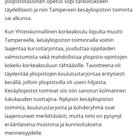
yliopistotasoinen opetus sopi tarkoitukseen
täydellisesti ja niin Tampereen kesäyliopiston toiminta
sai alkunsa.
Kun Yhteiskunnallinen korkeakoulu lopulta muutti
Tampereelle, kesäyliopiston toiminnalla voitiin
laajentaa kurssitarjontaa, jouduttaa oppilaiden
valmistumista sekä mahdollistaa yliopisto-opintojen
kokeilu korkeakouluun tähtääville. Tavoitteena oli
täydentää yliopistojen koulutustarjontaa erityisesti
kesällä, jolloin yliopistoilla oli usein hiljaista.
Kesäyliopistot toimivat siis niin sanotun kolmannen
lukukauden tuottajina. Nykyisin kesäyliopiston
toiminta, koulutustarjonta ja kohderyhmä ovat
laajentuneet merkittävästi, mutta nimi on pysynyt
eräänlaisena muistona ja kunnioituksena
menneisyydelle.