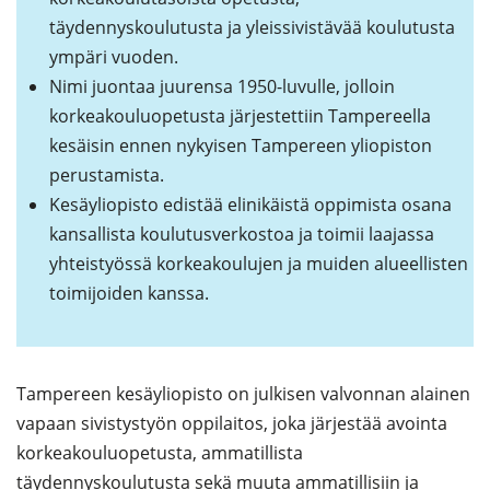
täydennyskoulutusta ja yleissivistävää koulutusta
ympäri vuoden.
Nimi juontaa juurensa 1950-luvulle, jolloin
korkeakouluopetusta järjestettiin Tampereella
kesäisin ennen nykyisen Tampereen yliopiston
perustamista.
Kesäyliopisto edistää elinikäistä oppimista osana
kansallista koulutusverkostoa ja toimii laajassa
yhteistyössä korkeakoulujen ja muiden alueellisten
toimijoiden kanssa.
Tampereen kesäyliopisto on julkisen valvonnan alainen
vapaan sivistystyön oppilaitos, joka järjestää avointa
korkeakouluopetusta, ammatillista
täydennyskoulutusta sekä muuta ammatillisiin ja