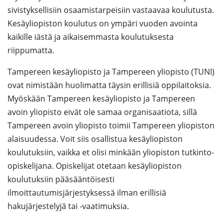
sivistyksellisiin osaamistarpeisiin vastaavaa koulutusta.
Kesäyliopiston koulutus on ympäri vuoden avointa
kaikille iästä ja aikaisemmasta koulutuksesta
riippumatta.
Tampereen kesäyliopisto ja Tampereen yliopisto (TUNI)
ovat nimistään huolimatta täysin erillisiä oppilaitoksia.
Myöskään Tampereen kesäyliopisto ja Tampereen
avoin yliopisto eivät ole samaa organisaatiota, sillä
Tampereen avoin yliopisto toimii Tampereen yliopiston
alaisuudessa. Voit siis osallistua kesäyliopiston
koulutuksiin, vaikka et olisi minkään yliopiston tutkinto-
opiskelijana. Opiskelijat otetaan kesäyliopiston
koulutuksiin pääsääntöisesti
ilmoittautumisjärjestyksessä ilman erillisiä
hakujärjestelyjä tai -vaatimuksia.