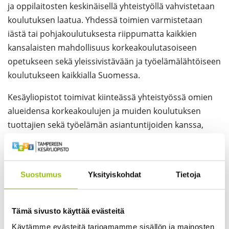
ja oppilaitosten keskinäisellä yhteistyöllä vahvistetaan
koulutuksen laatua. Yhdessä toimien varmistetaan
iästä tai pohjakoulutuksesta riippumatta kaikkien
kansalaisten mahdollisuus korkeakoulutasoiseen
opetukseen sekä yleissivistävään ja työelämälähtöiseen
koulutukseen kaikkialla Suomessa.
Kesäyliopistot toimivat kiinteässä yhteistyössä omien
alueidensa korkeakoulujen ja muiden koulutuksen
tuottajien sekä työelämän asiantuntijoiden kanssa,
mutta toimivat myös sellaisen korkeakouluopetuksen
tarjoajana, jota paikkakunnan omilla korkeakouluilla ei
ole koulutusvastuissaan. Kesäyliopistot tukevat
Suostumus
Yksityiskohdat
Tietoja
opiskelijoita heidän jatkuvassa oppimisessaan
tarjoamalla sijaintipaikkakunnillaan opetusta ja
opiskelijan oppimista tukevia palveluja.
Tämä sivusto käyttää evästeitä
Käytämme evästeitä tarjoamamme sisällön ja mainosten