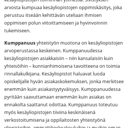
arvosta kumpuaa kesäyliopistojen oppimiskäsitys, joka
perustuu itseään kehittävän uteliaan ihmisen
oppimisen polun viitoittamiseen ja hyvinvoinnin
tukemiseen.
Kumppanuus
yhteistyön muotona on kesäyliopistojen
arvoperustassa keskeinen. Kumppanuudessa
kesäyliopistojen asiakkaisiin – niin kansalaisiin kuin
yhteisöihin – kunnianhimoisena tavoitteena on toimia
rinnallakulkijana. Kesäyliopistot haluavat luoda
opiskelijalle hyvän asiakaskokemuksen, jonka merkitsee
enemmän kuin asiakastyytyväisyys. Kumppanuudessa
pyritään saavuttamaan enemmän kuin asiakas on
ennakolta saattanut odottaa. Kumppanuus toteutuu
myös kesäyliopistojen tiiviina keskinäisenä
verkostoitumisena ja oppilaitosten yhteistyönä
yliopistoihin, ammattikorkeakouluihin ja muihin oman