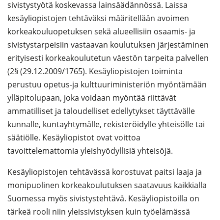
sivistystyötä koskevassa lainsäädännössä. Laissa
kesäyliopistojen tehtäväksi määritellään avoimen
korkeakouluopetuksen sekä alueellisiin osaamis- ja
sivistystarpeisiin vastaavan koulutuksen järjestäminen
erityisesti korkeakoulutetun väestön tarpeita palvellen
(2§ (29.12.2009/1765). Kesäyliopistojen toiminta
perustuu opetus-ja kulttuuriministeriön myöntämään
ylläpitolupaan, joka voidaan myöntää riittävät
ammatilliset ja taloudelliset edellytykset täyttävälle
kunnalle, kuntayhtymälle, rekisteröidylle yhteisölle tai
säätiölle. Kesäyliopistot ovat voittoa
tavoittelemattomia yleishyödyllisiä yhteisöjä.
Kesäyliopistojen tehtävässä korostuvat paitsi laaja ja
monipuolinen korkeakoulutuksen saatavuus kaikkialla
Suomessa myös sivistystehtävä. Kesäyliopistoilla on
tärkeä rooli niin yleissivistyksen kuin työelämässä