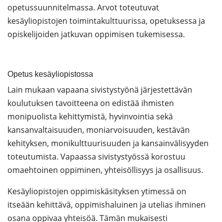
opetussuunnitelmassa. Arvot toteutuvat
kesäyliopistojen toimintakulttuurissa, opetuksessa ja
opiskelijoiden jatkuvan oppimisen tukemisessa.
Opetus kesäyliopistossa
Lain mukaan vapaana sivistystyönä järjestettävän
koulutuksen tavoitteena on edistää ihmisten
monipuolista kehittymistä, hyvinvointia sekä
kansanvaltaisuuden, moniarvoisuuden, kestävän
kehityksen, monikulttuurisuuden ja kansainvälisyyden
toteutumista. Vapaassa sivistystyössä korostuu
omaehtoinen oppiminen, yhteisöllisyys ja osallisuus.
Kesäyliopistojen oppimiskäsityksen ytimessä on
itseään kehittävä, oppimishaluinen ja utelias ihminen
osana oppivaa yhteisöä. Tämän mukaisesti