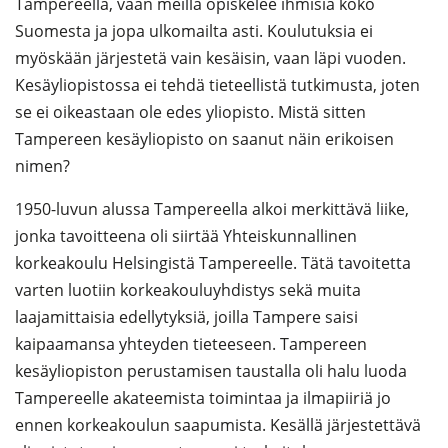
Tampereella, vaan meillä opiskelee ihmisiä koko
Suomesta ja jopa ulkomailta asti. Koulutuksia ei
myöskään järjestetä vain kesäisin, vaan läpi vuoden.
Kesäyliopistossa ei tehdä tieteellistä tutkimusta, joten
se ei oikeastaan ole edes yliopisto. Mistä sitten
Tampereen kesäyliopisto on saanut näin erikoisen
nimen?
1950-luvun alussa Tampereella alkoi merkittävä liike,
jonka tavoitteena oli siirtää Yhteiskunnallinen
korkeakoulu Helsingistä Tampereelle. Tätä tavoitetta
varten luotiin korkeakouluyhdistys sekä muita
laajamittaisia edellytyksiä, joilla Tampere saisi
kaipaamansa yhteyden tieteeseen. Tampereen
kesäyliopiston perustamisen taustalla oli halu luoda
Tampereelle akateemista toimintaa ja ilmapiiriä jo
ennen korkeakoulun saapumista. Kesällä järjestettävä