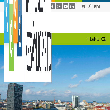
FI
EN
Haku