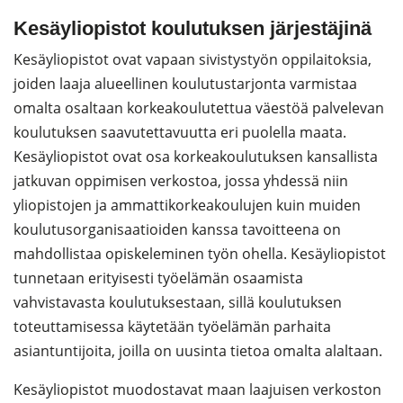
Kesäyliopistot koulutuksen järjestäjinä
Kesäyliopistot ovat vapaan sivistystyön oppilaitoksia,
joiden laaja alueellinen koulutustarjonta varmistaa
omalta osaltaan korkeakoulutettua väestöä palvelevan
koulutuksen saavutettavuutta eri puolella maata.
Kesäyliopistot ovat osa korkeakoulutuksen kansallista
jatkuvan oppimisen verkostoa, jossa yhdessä niin
yliopistojen ja ammattikorkeakoulujen kuin muiden
koulutusorganisaatioiden kanssa tavoitteena on
mahdollistaa opiskeleminen työn ohella. Kesäyliopistot
tunnetaan erityisesti työelämän osaamista
vahvistavasta koulutuksestaan, sillä koulutuksen
toteuttamisessa käytetään työelämän parhaita
asiantuntijoita, joilla on uusinta tietoa omalta alaltaan.
Kesäyliopistot muodostavat maan laajuisen verkoston