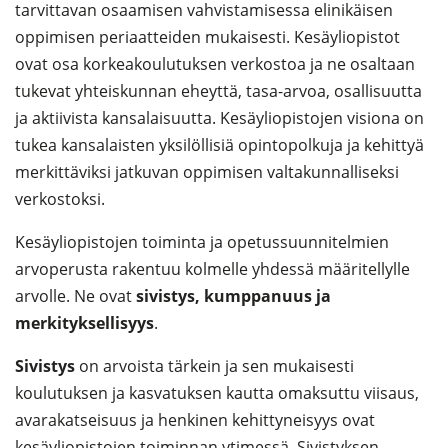
tarvittavan osaamisen vahvistamisessa elinikäisen
oppimisen periaatteiden mukaisesti. Kesäyliopistot
ovat osa korkeakoulutuksen verkostoa ja ne osaltaan
tukevat yhteiskunnan eheyttä, tasa-arvoa, osallisuutta
ja aktiivista kansalaisuutta. Kesäyliopistojen visiona on
tukea kansalaisten yksilöllisiä opintopolkuja ja kehittyä
merkittäviksi jatkuvan oppimisen valtakunnalliseksi
verkostoksi.
Kesäyliopistojen toiminta ja opetussuunnitelmien
arvoperusta rakentuu kolmelle yhdessä määritellylle
arvolle. Ne ovat
sivistys, kumppanuus ja
merkityksellisyys
.
Sivistys
on arvoista tärkein ja sen mukaisesti
koulutuksen ja kasvatuksen kautta omaksuttu viisaus,
avarakatseisuus ja henkinen kehittyneisyys ovat
kesäyliopistojen toiminnan ytimessä. Sivistyksen