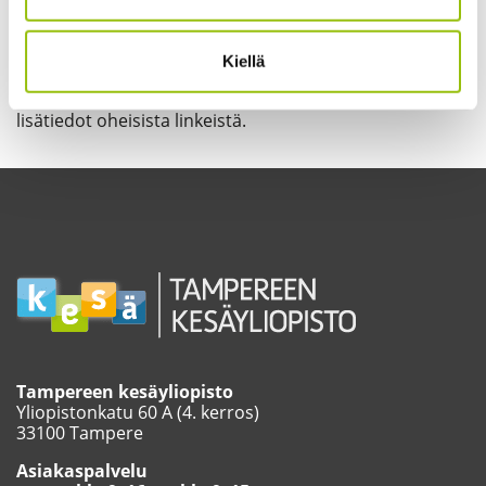
Meiltä löydät myös
oikeusalan
ja
taide- ja
kulttuurialan
koulutuksia, jotka soveltuvat
Kiellä
ammatillisen osaamisen kehittämiseen. Katso
lisätiedot oheisista linkeistä.
Tampereen kesäyliopisto
Yliopistonkatu 60 A (4. kerros)
33100 Tampere
Asiakaspalvelu