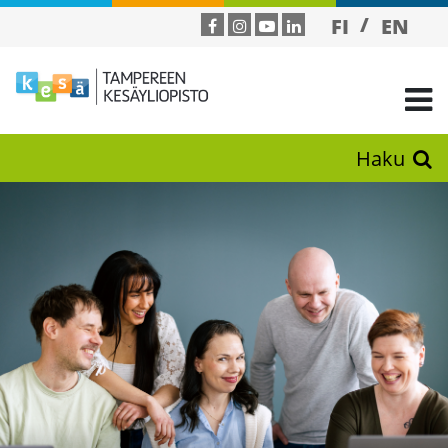
FI
EN
Haku