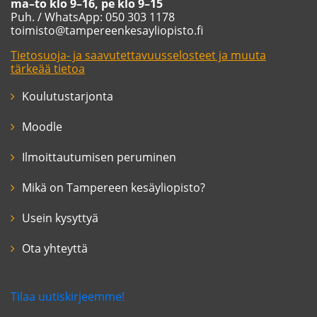
ma–to klo 9–16, pe klo 9–15
Puh. / WhatsApp: 050 303 1178
toimisto@tampereenkesayliopisto.fi
Tietosuoja- ja saavutettavuusselosteet ja muuta
tärkeää tietoa
Koulutustarjonta
Moodle
Ilmoittautumisen peruminen
Mikä on Tampereen kesäyliopisto?
Usein kysyttyä
Ota yhteyttä
Tilaa uutiskirjeemme!