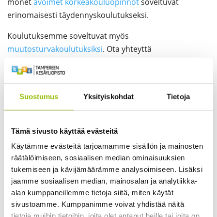
monet
avoimet korkeakouluopinnot
soveltuvat
erinomaisesti täydennyskoulutukseksi.
Koulutuksemme soveltuvat myös
muutosturvakoulutuksiksi
. Ota yhteyttä
henkilöstöömme, jos olet oikeutettu
muutosturvakoulutukseen
. Tarjonnassamme olevien
koulutusten lisäksi voimme järjestää räätälöityjä
Suostumus
Yksityiskohdat
Tietoja
valmennuksia eri aiheista.
Järjestämme myös
tilauskoulutuksia
erilaisille
Tämä sivusto käyttää evästeitä
työyhteisöille.
Käytämme evästeitä tarjoamamme sisällön ja mainosten
Tilauskoulutusta voi tiedustella toimistostamme tai voit
räätälöimiseen, sosiaalisen median ominaisuuksien
ottaa yhteyttä suoraan
henkilökuntaamme
.
tukemiseen ja kävijämäärämme analysoimiseen. Lisäksi
jaamme sosiaalisen median, mainosalan ja analytiikka-
Kesäyliopistoissa opintopisteytettyjä ja
alan kumppaneillemme tietoja siitä, miten käytät
osaamisperusteisesti kuvattuja opintosuorituksia
sivustoamme. Kumppanimme voivat yhdistää näitä
voidaan kirjata
Oma Opintopolku
-palveluun. Oma
tietoja muihin tietoihin, joita olet antanut heille tai joita on