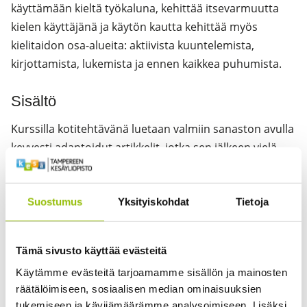
käyttämään kieltä työkaluna, kehittää itsevarmuutta
kielen käyttäjänä ja käytön kautta kehittää myös
kielitaidon osa-alueita: aktiivista kuuntelemista,
kirjottamista, lukemista ja ennen kaikkea puhumista.
Sisältö
Kurssilla kotitehtävänä luetaan valmiin sanaston avulla
kevyesti adaptoidut artikkelit, jotka sen jälkeen vielä
tarkistetaan rakenteiden ja kieliopin näkökulmasta.
Artikkeleiden aiheista keskustellaan opettajan tuella
opiskelijoille tässä vaiheessa luontevalla tasolla.
Suostumus
Yksityiskohdat
Tietoja
Ryhmätyönä valmistellaan mielipidekertomukset, joista
keskustellaan tai tehdään kirjoitustehtäviä. Kurssilla
Tämä sivusto käyttää evästeitä
saa tehdä virheitä tai olla epätäydellinen, tärkein asia
Käytämme evästeitä tarjoamamme sisällön ja mainosten
on rohkaistua kielen käyttöön.
räätälöimiseen, sosiaalisen median ominaisuuksien
tukemiseen ja kävijämäärämme analysoimiseen. Lisäksi