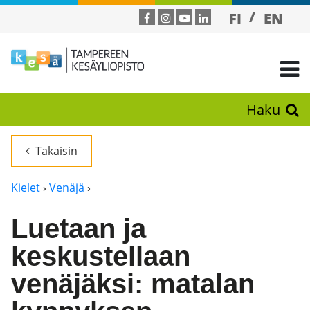
FI
EN
Haku
Takaisin
Kielet
›
Venäjä
›
Luetaan ja
keskustellaan
venäjäksi: matalan