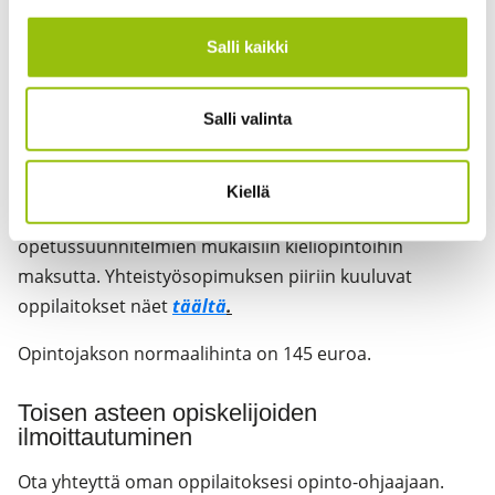
Salli kaikki
Toisen asteen yhteistyö
Yhteistyösopimuksen piiriin kuuluvien Tampereen
Salli valinta
seudun toisen asteen oppilaitosten opiskelijat voivat
hakea oman oppilaitoksensa kautta oikeutta osallistua
Tampereen kesäyliopiston järjestämiin avoimiin
Kiellä
yliopisto-opintoihin ja korkeakoulujen
opetussuunnitelmien mukaisiin kieliopintoihin
maksutta. Yhteistyösopimuksen piiriin kuuluvat
oppilaitokset näet
täältä
.
Opintojakson normaalihinta on 145 euroa.
Toisen asteen opiskelijoiden
ilmoittautuminen
Ota yhteyttä oman oppilaitoksesi opinto-ohjaajaan.