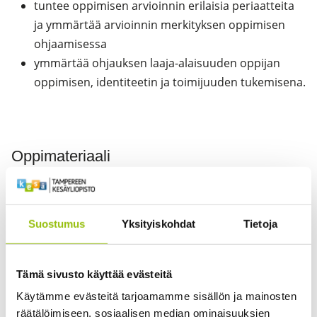
tuntee oppimisen arvioinnin erilaisia periaatteita
ja ymmärtää arvioinnin merkityksen oppimisen
ohjaamisessa
ymmärtää ohjauksen laaja-alaisuuden oppijan
oppimisen, identiteetin ja toimijuuden tukemisena.
Oppimateriaali
1. Koivula, M., Siippainen, A. & Eerola-Pennanen, P.
(toim.). (2022). Valloittava varhaiskasvatus - Oppimista,
osallisuutta ja hyvinvointia. Vastapaino.
Suostumus
Yksityiskohdat
Tietoja
2. Lonka, K. (2015 tai uudemmat). Oivaltava oppiminen.
Otava.
Tämä sivusto käyttää evästeitä
3. Pulkkinen, L., Ahonen, T. & Ruoppila, I. (toim.). (2023).
Käytämme evästeitä tarjoamamme sisällön ja mainosten
Ihmisen psykologinen kehitys. (10. uudistettu painos).
räätälöimiseen, sosiaalisen median ominaisuuksien