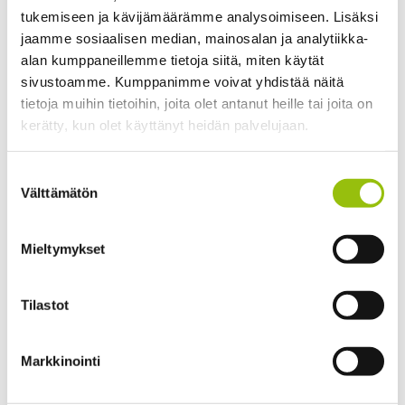
PS-kustannus.
tukemiseen ja kävijämäärämme analysoimiseen. Lisäksi
jaamme sosiaalisen median, mainosalan ja analytiikka-
Lisäksi muuta kirjallisuutta ja materiaalia
alan kumppaneillemme tietoja siitä, miten käytät
opetusohjelmassa tarkennettavalla tavalla.
sivustoamme. Kumppanimme voivat yhdistää näitä
tietoja muihin tietoihin, joita olet antanut heille tai joita on
kerätty, kun olet käyttänyt heidän palvelujaan.
Suoritustapa
Tietosuojaseloste >
Suostumuksen
Cookiebot >
Välttämätön
valinta
KTKP011 2 op, osallistuminen opetukseen:
ryhmänohjaus ja itsenäistä työskentelyä.
Oppimistehtävä yksilö- tai parivastauksena.
Mieltymykset
KTKP012 3 op, osallistuminen opetukseen:
Tilastot
ryhmänohjaus ja itsenäistä työskentelyä. Suoritukset
lähi- ja verkkoryhmässä.
Markkinointi
Arviointi asteikolla 1-5.