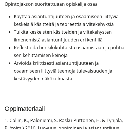
Opintojakson suoritettuaan opiskelija osaa
Käyttää asiantuntijuuteen ja osaamiseen liittyviä
keskeisiä käsitteitä ja teoreettisia viitekehyksiä
Tulkita keskeisten käsitteiden ja viitekehysten
ilmenemistä asiantuntijuuden eri kentillä
Reflektoida henkilökohtaista osaamistaan ja pohtia
sen kehittämisen keinoja
Arvioida kriittisesti asiantuntijuuteen ja
osaamiseen liittyviä teemoja tulevaisuuden ja
kestävyyden näkökulmasta
Oppimateriaali
1. Collin, K., Paloniemi, S. Rasku-Puttonen, H. & Tynjälä,
P. (toim.) 2010. Luovuus, oppiminen ja asiantuntijuus.