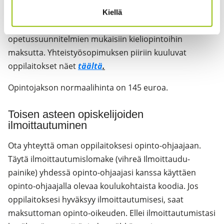
Tampereen kesäyliopiston järjestämiin avoimiin
Kiellä
yliopisto-opintoihin ja korkeakoulujen
opetussuunnitelmien mukaisiin kieliopintoihin
maksutta. Yhteistyösopimuksen piiriin kuuluvat
oppilaitokset näet
täältä
.
Opintojakson normaalihinta on 145 euroa.
Toisen asteen opiskelijoiden
ilmoittautuminen
Ota yhteyttä oman oppilaitoksesi opinto-ohjaajaan.
Täytä ilmoittautumislomake (vihreä Ilmoittaudu-
painike) yhdessä opinto-ohjaajasi kanssa käyttäen
opinto-ohjaajalla olevaa koulukohtaista koodia. Jos
oppilaitoksesi hyväksyy ilmoittautumisesi, saat
maksuttoman opinto-oikeuden. Ellei ilmoittautumistasi