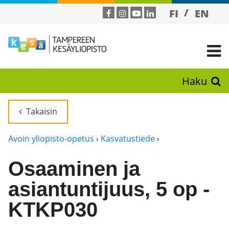
FI
EN
Haku
Takaisin
Avoin yliopisto-opetus
›
Kasvatustiede
›
Osaaminen ja
asiantuntijuus, 5 op -
KTKP030