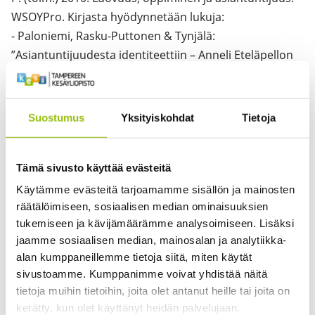
WSOYPro. Kirjasta hyödynnetään lukuja:
- Paloniemi, Rasku-Puttonen & Tynjälä:
”Asiantuntijuudesta identiteettiin – Anneli Eteläpellon
tutkimuspolkuja”.
- Palonen & Gruber: ”Satunnainen, rutiininomainen ja
tietoinen osaaminen”.
Suostumus
Yksityiskohdat
Tietoja
- Tynjälä: ”Asiantuntijuuden kehittämisen
pedagogiikkaa”.
Tämä sivusto käyttää evästeitä
2. Hökkä, P., Paloniemi, S., Vähäsantanen, K., Herranen,
S., Manninen, M., & Eteläpelto, A. (2014). Ammatillisen
Käytämme evästeitä tarjoamamme sisällön ja mainosten
toimijuuden ja työssä oppimisen vahvistaminen: luovia
räätälöimiseen, sosiaalisen median ominaisuuksien
tukemiseen ja kävijämäärämme analysoimiseen. Lisäksi
voimavaroja työhön!
jaamme sosiaalisen median, mainosalan ja analytiikka-
3. Lemmetty, S., & Collin, K. (2022). Jatkuva oppiminen
alan kumppaneillemme tietoja siitä, miten käytät
ja aikuispedagogiikka työssä. SoPhi, (20).
sivustoamme. Kumppanimme voivat yhdistää näitä
4. Jakonen, M. 2017. Vastatieto – Tulevaisuuden
tietoja muihin tietoihin, joita olet antanut heille tai joita on
asiantuntijuutta etsimässä. Eduskunnan
kerätty, kun olet käyttänyt heidän palvelujaan.