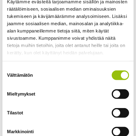
Käytämme evästeitä tarjoamamme sisällön ja mainosten
and passive voice, a comprehensive look at the tenses,
räätälöimiseen, sosiaalisen median ominaisuuksien
and prepositions and articles. Grammar will not be
tukemiseen ja kävijämäärämme analysoimiseen. Lisäksi
practised explicitly but through using the course
jaamme sosiaalisen median, mainosalan ja analytiikka-
materials in an inductive way.
alan kumppaneillemme tietoja siitä, miten käytät
sivustoamme. Kumppanimme voivat yhdistää näitä
Suoritustapa
tietoja muihin tietoihin, joita olet antanut heille tai joita on
kerätty, kun olet käyttänyt heidän palvelujaan.
Active and regular attendance. There will be no end of
course test.
Tietosuojaseloste >
Suostumuksen
Cookiebot >
Välttämätön
valinta
Materiaali
Way ahead - English for Advanced Conversation
Mieltymykset
Classes (Finn Lectura) and the teacher’s own materials.
ISBN: 978-951-1-33406-4
Tilastot
Oppikirja ei sisälly kurssimaksuun.
HUOM!
Oppikirjaa
tarvitaan jo 1. opetuskerralla, joten hankithan kirjan
Markkinointi