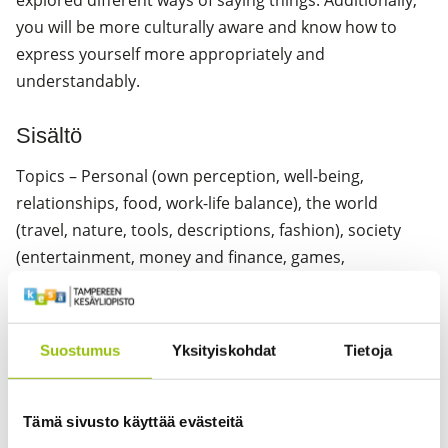
explored different ways of saying things. Additionally,
you will be more culturally aware and know how to
express yourself more appropriately and
understandably.
Sisältö
Topics – Personal (own perception, well-being,
relationships, food, work-life balance), the world
(travel, nature, tools, descriptions, fashion), society
(entertainment, money and finance, games,
technology, celebrations and festivals) and global
issues (movements, the press, migration, the
environment, innovation and creativity).
Suostumus
Yksityiskohdat
Tietoja
Systems – Vocabulary connected with the topics which
also includes collocations and phrasal verbs. Grammar
Tämä sivusto käyttää evästeitä
consists of modal verbs, conditional sentences, active