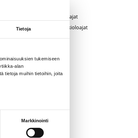
Vapun aukioloajat
Kiirastorstain aukioloajat
Hiihtoloman 2026 aukioloajat
Tietoja
Arkistot
 ominaisuuksien tukemiseen
Arkistot
tiikka-alan
ietoja muihin tietoihin, joita
Kategoriat
Ajankohtaista
Blogitekstit
Markkinointi