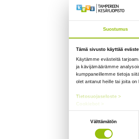
Suostumus
Tämä sivusto käyttää eväste
Käytämme evästeitä tarjoama
ja kävijämäärämme analysoim
kumppaneillemme tietoja siitä
olet antanut heille tai joita o
Tietosuojaseloste >
Cookiebot >
Suostumuksen
Välttämätön
valinta