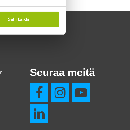
Salli kaikki
Seuraa meitä
en