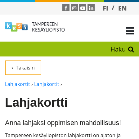
FI
EN
Haku
Takaisin
Lahjakortit
›
Lahjakortit
›
Lahjakortti
Anna lahjaksi oppimisen mahdollisuus!
Tampereen kesäyliopiston lahjakortti on ajaton ja