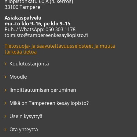
Yliopistonkatu 60 A (4. kerros)
33100 Tampere
Asiakaspalvelu
ma–to klo 9–16, pe klo 9–15
Puh. / WhatsApp: 050 303 1178
toimisto@tampereenkesayliopisto.fi
Tietosuoja- ja saavutettavuusselosteet ja muuta
tärkeää tietoa
Koulutustarjonta
Moodle
Ilmoittautumisen peruminen
Mikä on Tampereen kesäyliopisto?
Usein kysyttyä
Ota yhteyttä