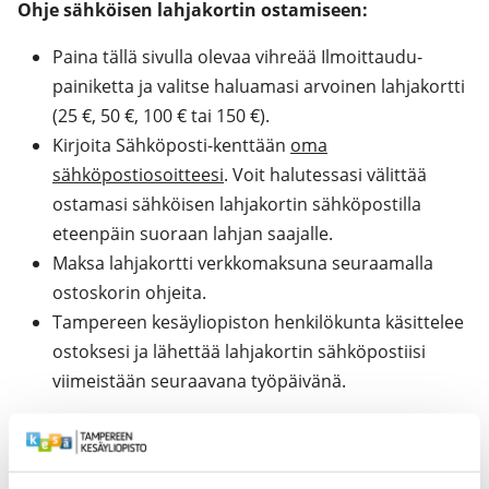
Ohje sähköisen lahjakortin ostamiseen:
Paina tällä sivulla olevaa vihreää Ilmoittaudu-
painiketta ja valitse haluamasi arvoinen lahjakortti
(25 €, 50 €, 100 € tai 150 €).
Kirjoita Sähköposti-kenttään
oma
sähköpostiosoitteesi
. Voit halutessasi välittää
ostamasi sähköisen lahjakortin sähköpostilla
eteenpäin suoraan lahjan saajalle.
Maksa lahjakortti verkkomaksuna seuraamalla
ostoskorin ohjeita.
Tampereen kesäyliopiston henkilökunta käsittelee
ostoksesi ja lähettää lahjakortin sähköpostiisi
viimeistään seuraavana työpäivänä.
Ohje lahjakortin käyttämiseen (käyttöohjeet
lukevat myös lahjakortissa):