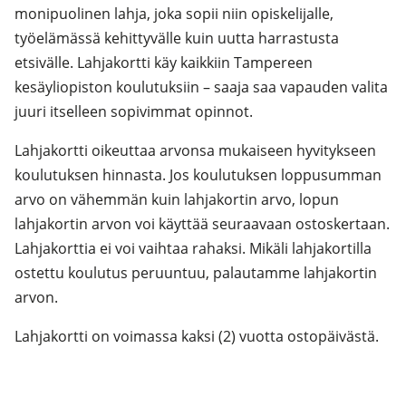
monipuolinen lahja, joka sopii niin opiskelijalle,
työelämässä kehittyvälle kuin uutta harrastusta
etsivälle. Lahjakortti käy kaikkiin Tampereen
kesäyliopiston koulutuksiin – saaja saa vapauden valita
juuri itselleen sopivimmat opinnot.
Lahjakortti oikeuttaa arvonsa mukaiseen hyvitykseen
koulutuksen hinnasta. Jos koulutuksen loppusumman
arvo on vähemmän kuin lahjakortin arvo, lopun
lahjakortin arvon voi käyttää seuraavaan ostoskertaan.
Lahjakorttia ei voi vaihtaa rahaksi. Mikäli lahjakortilla
ostettu koulutus peruuntuu, palautamme lahjakortin
arvon.
Lahjakortti on voimassa kaksi (2) vuotta ostopäivästä.