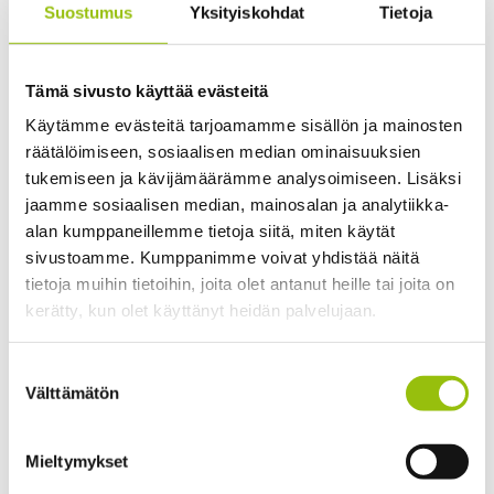
Suostumus
Yksityiskohdat
Tietoja
Valitse Tampereen kesäyliopiston nettisivuilta
(www.tampereenkesayliopisto.fi) haluamasi
Tämä sivusto käyttää evästeitä
koulutus tai opintokokonaisuus.
Käytämme evästeitä tarjoamamme sisällön ja mainosten
Ilmoittaudu painamalla koulutuksen kuvauksessa
räätälöimiseen, sosiaalisen median ominaisuuksien
olevaa vihreää Ilmoittaudu-painiketta ja täytä omat
tukemiseen ja kävijämäärämme analysoimiseen. Lisäksi
tietosi.
jaamme sosiaalisen median, mainosalan ja analytiikka-
Kirjoita lahjakortissa lukeva koodi "Minulla on
alan kumppaneillemme tietoja siitä, miten käytät
etukoodi" kenttään. Paina "Tarkista koodi" -
sivustoamme. Kumppanimme voivat yhdistää näitä
painiketta, niin lahjakortin arvo hyvitetään
tietoja muihin tietoihin, joita olet antanut heille tai joita on
kerätty, kun olet käyttänyt heidän palvelujaan.
kokonaissummasta.
Lähetä ilmoittautuminen. Mikäli koulutuksen hinta
Tietosuojaseloste >
Suostumuksen
on lahjakorttia suurempi, maksa jäljelle jäänyt
Cookiebot >
Välttämätön
valinta
osuus verkkomaksuna ostoskorin ohjeiden
mukaisesti. Jos lahjakortti kattoi koko
osallistumismaksun, voit nyt sulkea selaimen.
Mieltymykset
Saat tarkempia tietoja koulutuksesta