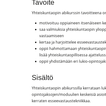
Tavoite
Yhteiskuntaopin abikurssin tavoitteena on,
motivoituu oppiaineen itsenäiseen k
saa valmiuksia yhteiskuntaopin ylioppi
vastaamiseen
kertaa ja harjoittelee esseevastauste
oppii hahmottamaan yhteiskuntaopin
lisää yhteiskuntaopillisessa ajattelus
oppii yhdistämään eri lukio-opintoja
Sisältö
Yhteiskuntaopin abikurssilla kerrataan lu
opintojaksojen/moduulien keskeisiä asioit
kerraten esseevastaustekniikkaa.