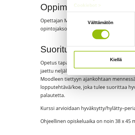
Oppimateriaali
Cookiebot >
Suostumuksen
Opettajan Moodlessa jakama materiaali s
Välttämätön
valinta
opintojaksojen oppikirjat.
Suoritustapa
Kiellä
Opetus tapahtuu vain verkossa. Kurssi ko
jaettu neljälle viikolle eli joka viikko avau
Moodleen tiettyyn ajankohtaan mennessä. K
lopputehtävä/koe, joka tulee suorittaa hyv
palautetta.
Kurssi arvioidaan hyväksytty/hylätty–peri
Ohjeellinen opiskeluaika on noin 38 x 45