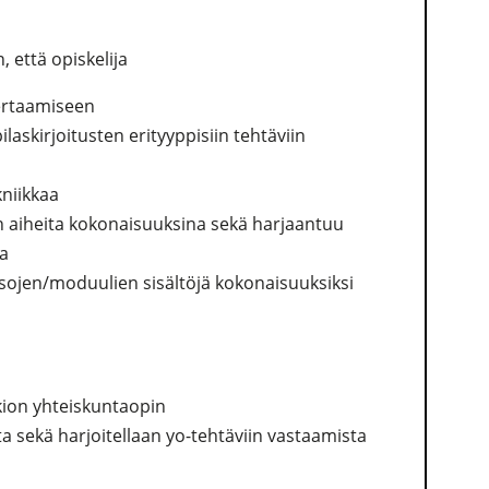
 että opiskelija
ertaamiseen
laskirjoitusten erityyppisiin tehtäviin
kniikkaa
 aiheita kokonaisuuksina sekä harjaantuu
sa
ksojen/moduulien sisältöjä kokonaisuuksiksi
kion yhteiskuntaopin
a sekä harjoitellaan yo-tehtäviin vastaamista