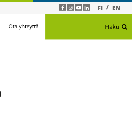
FI
EN
n
Ota yhteyttä
Haku
p