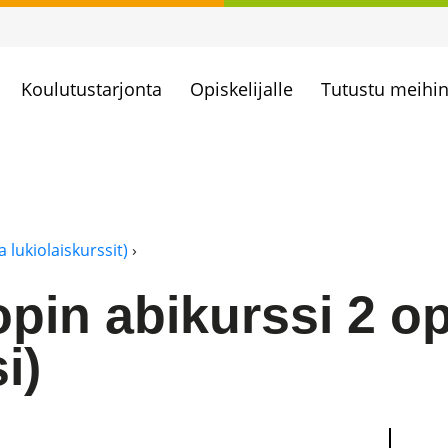
Koulutustarjonta
Opiskelijalle
Tutustu meihi
a lukiolaiskurssit)
›
pin abikurssi 2 o
i)