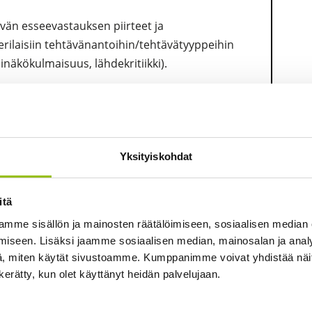
vän esseevastauksen piirteet ja
rilaisiin tehtävänantoihin/tehtävätyyppeihin
inäkökulmaisuus, lähdekritiikki).
srakenteet sekä yhteiskunnallinen toiminta.
tiikka.
 EU ja maailmanpolitiikka.
Yksityiskohdat
äytön perusteet.
itä
ottaminen ja eri opintojaksojen/moduulien
mme sisällön ja mainosten räätälöimiseen, sosiaalisen median
iseen. Lisäksi jaamme sosiaalisen median, mainosalan ja analy
, miten käytät sivustoamme. Kumppanimme voivat yhdistää näitä t
yisyys ja tulevaisuus yhteiskuntaopillisen
n kerätty, kun olet käyttänyt heidän palvelujaan.