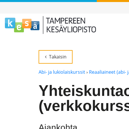
Takaisin
Abi- ja lukiolaiskurssit
›
Reaaliaineet (abi- j
Yhteiskuntao
(verkkokurss
Ajankohta