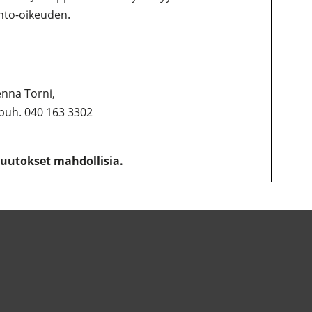
nto-oikeuden.
enna Torni,
 puh. 040 163 3302
Muutokset mahdollisia.