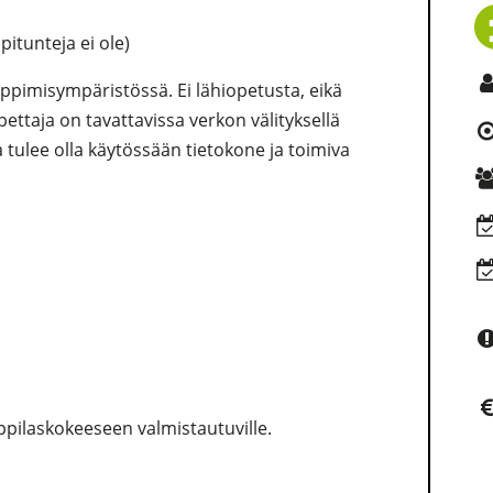
pitunteja ei ole)
pimisympäristössä. Ei lähiopetusta, eikä
pettaja on tavattavissa verkon välityksellä
a tulee olla käytössään tietokone ja toimiva
ppilaskokeeseen valmistautuville.