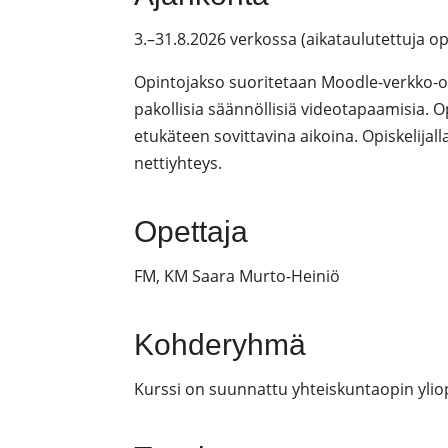
3.–31.8.2026 verkossa (aikataulutettuja op
Opintojakso suoritetaan Moodle-verkko-op
pakollisia säännöllisiä videotapaamisia. O
etukäteen sovittavina aikoina. Opiskelijall
nettiyhteys.
Opettaja
FM, KM Saara Murto-Heiniö
Kohderyhmä
Kurssi on suunnattu yhteiskuntaopin ylio