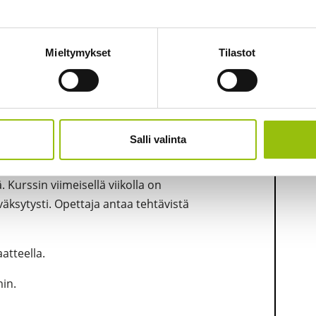
ekä opiskelijan omat yhteiskuntaopin
Mieltymykset
Tilastot
Salli valinta
ostuu eri opintokokonaisuuksista, jotka on
tuu uusia tehtäviä, jotka tulee palauttaa
urssin viimeisellä viikolla on
äksytysti. Opettaja antaa tehtävistä
aatteella.
 min.