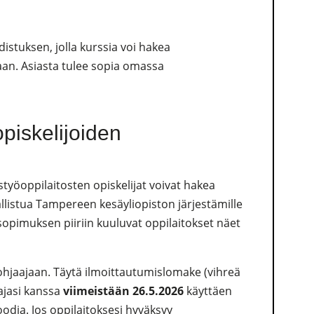
distuksen, jolla kurssia voi hakea
aan. Asiasta tulee sopia omassa
opiskelijoiden
työoppilaitosten opiskelijat voivat hakea
llistua Tampereen kesäyliopiston järjestämille
ösopimuksen piiriin kuuluvat oppilaitokset näet
ohjaajaan. Täytä ilmoittautumislomake (vihreä
ajasi kanssa
viimeistään 26.5.2026
käyttäen
odia. Jos oppilaitoksesi hyväksyy