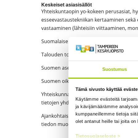
Keskeiset asiasisällöt
Yhteiskuntaopin yo-kokeen perusasiat, hy
esseevastaustekniikan kertaaminen sekä e
vastaaminen (lähteisiin viittaaminen, mon
Suomalaisen yhteiskunnan ja valtion peru
Talouden toimintaperiaatteet ja talouspoli
Suomen asema Euroopassa ja maailmassa,
Suostumus
Suomen oikeusjärjestyksen ja oikeuden k
Tämä sivusto käyttää eväste
Yhteiskunnallisten kokonaisuuksien hahm
Käytämme evästeitä tarjoama
tietojen yhdistäminen.
ja kävijämäärämme analysoim
kumppaneillemme tietoja siitä
Ajankohtaisasiat, yhteiskuntahistoria, nyk
olet antanut heille tai joita o
tiedon muodostajana.
Tietosuojaseloste >