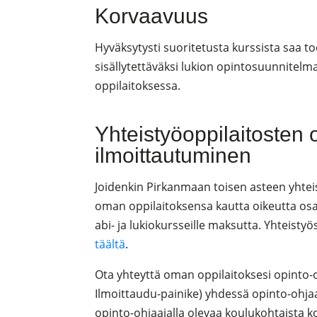
Korvaavuus
Hyväksytysti suoritetusta kurssista saa to
sisällytettäväksi lukion opintosuunnitelm
oppilaitoksessa.
Yhteistyöoppilaitosten 
ilmoittautuminen
Joidenkin Pirkanmaan toisen asteen yhteis
oman oppilaitoksensa kautta oikeutta osa
abi- ja lukiokursseille maksutta. Yhteisty
täältä
.
Ota yhteyttä oman oppilaitoksesi opinto-
Ilmoittaudu-painike) yhdessä opinto-ohja
opinto-ohjaajalla olevaa koulukohtaista ko