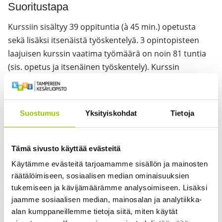
Suoritustapa
Kurssiin sisältyy 39 oppituntia (à 45 min.) opetusta
sekä lisäksi itsenäistä työskentelyä. 3 opintopisteen
laajuisen kurssin vaatima työmäärä on noin 81 tuntia
(sis. opetus ja itsenäinen työskentely). Kurssin
suorittamisen edellytyksinä ovat säännöllinen ja
aktiivinen osallistuminen opetukseen, kotitehtävät,
aine sekä loppukoe, joka arvioidaan asteikolla 1–5.
Suostumus
Yksityiskohdat
Tietoja
Opintojakson suorittamiseksi opiskelijan tulee
osallistua vähintään 80 %:iin opetustunneista.
Tämä sivusto käyttää evästeitä
Käytämme evästeitä tarjoamamme sisällön ja mainosten
Oppimateriaali
räätälöimiseen, sosiaalisen median ominaisuuksien
Genki I, 3. painos, kappaleet 1–3
tukemiseen ja kävijämäärämme analysoimiseen. Lisäksi
jaamme sosiaalisen median, mainosalan ja analytiikka-
ISBN: 978-4-7890-1730-5
alan kumppaneillemme tietoja siitä, miten käytät