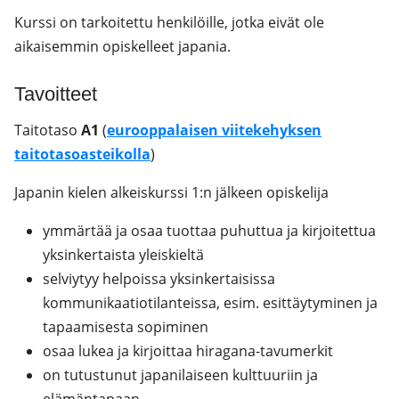
Kurssi on tarkoitettu henkilöille, jotka eivät ole
aikaisemmin opiskelleet japania.
Tavoitteet
Taitotaso
A1
(
eurooppalaisen viitekehyksen
taitotasoasteikolla
)
Japanin kielen alkeiskurssi 1:n jälkeen opiskelija
ymmärtää ja osaa tuottaa puhuttua ja kirjoitettua
yksinkertaista yleiskieltä
selviytyy helpoissa yksinkertaisissa
kommunikaatiotilanteissa, esim. esittäytyminen ja
tapaamisesta sopiminen
osaa lukea ja kirjoittaa hiragana-tavumerkit
on tutustunut japanilaiseen kulttuuriin ja