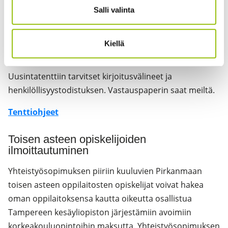
Salli valinta
Uusintakuulusteluun ilmoittaudutaan vähintään 5
arkipäivää ennen tenttiä
tentti-
ilmoittautumislomakkeella
. Tenttipaikan näet
Kiellä
tenttikalenteristamme
.
Uusintatenttiin tarvitset kirjoitusvälineet ja
henkilöllisyystodistuksen. Vastauspaperin saat meiltä.
Tenttiohjeet
Toisen asteen opiskelijoiden
ilmoittautuminen
Yhteistyösopimuksen piiriin kuuluvien Pirkanmaan
toisen asteen oppilaitosten opiskelijat voivat hakea
oman oppilaitoksensa kautta oikeutta osallistua
Tampereen kesäyliopiston järjestämiin avoimiin
korkeakouluopintoihin maksutta. Yhteistyösopimuksen