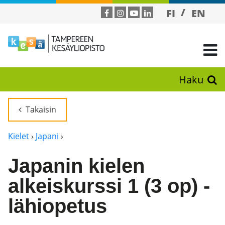
FI
EN
Haku
Takaisin
Kielet
›
Japani
›
Japanin kielen
alkeiskurssi 1 (3 op) -
lähiopetus