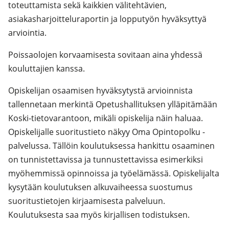
toteuttamista sekä kaikkien välitehtävien,
asiakasharjoitteluraportin ja lopputyön hyväksyttyä
arviointia.
Poissaolojen korvaamisesta sovitaan aina yhdessä
kouluttajien kanssa.
Opiskelijan osaamisen hyväksytystä arvioinnista
tallennetaan merkintä Opetushallituksen ylläpitämään
Koski-tietovarantoon, mikäli opiskelija näin haluaa.
Opiskelijalle suoritustieto näkyy Oma Opintopolku -
palvelussa. Tällöin koulutuksessa hankittu osaaminen
on tunnistettavissa ja tunnustettavissa esimerkiksi
myöhemmissä opinnoissa ja työelämässä. Opiskelijalta
kysytään koulutuksen alkuvaiheessa suostumus
suoritustietojen kirjaamisesta palveluun.
Koulutuksesta saa myös kirjallisen todistuksen.