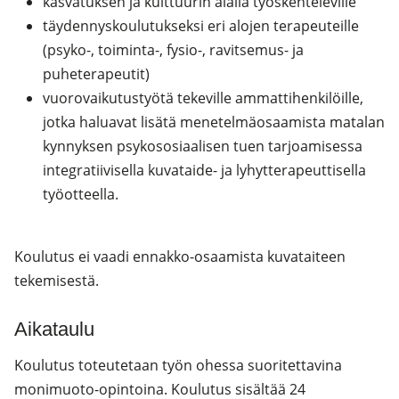
kasvatuksen ja kulttuurin alalla työskenteleville
täydennyskoulutukseksi eri alojen terapeuteille
(psyko-, toiminta-, fysio-, ravitsemus- ja
puheterapeutit)
vuorovaikutustyötä tekeville ammattihenkilöille,
jotka haluavat lisätä menetelmäosaamista matalan
kynnyksen psykososiaalisen tuen tarjoamisessa
integratiivisella kuvataide- ja lyhytterapeuttisella
työotteella.
Koulutus ei vaadi ennakko-osaamista kuvataiteen
tekemisestä.
Aikataulu
Koulutus toteutetaan työn ohessa suoritettavina
monimuoto-opintoina. Koulutus sisältää 24