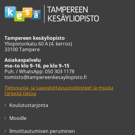
Tampereen kesäyliopisto
Yliopistonkatu 60 A (4. kerros)
33100 Tampere
Asiakaspalvelu
ma–to klo 9–16, pe klo 9–15
Puh. / WhatsApp: 050 303 1178
toimisto@tampereenkesayliopisto.fi
Tietosuoja- ja saavutettavuusselosteet ja muuta
tärkeää tietoa
Koulutustarjonta
Moodle
Ilmoittautumisen peruminen