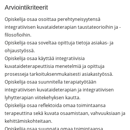
Arviointikriteerit
Opiskelija osaa osoittaa perehtyneisyytensä
integratiivisen kuvataideterapian taustateorioihin ja -
filosofioihin.
Opiskelija osaa soveltaa opittuja tietoja asiakas- ja
ohjaustyössä.
Opiskelija osaa käyttää integratiivisia
kuvataideterapeuttisia menetelmiä ja opittuja
prosesseja tarkoituksenmukaisesti asiakastyössä.
Opiskelija osaa suunnitella terapiatyötään
integratiivisen kuvataideterapian ja integratiivisen
lyhytterapian viitekehyksen kautta.
Opiskelija osaa reflektoida omaa toimintaansa
terapeuttina sekä kuvata osaamistaan, vahvuuksiaan ja
kehittämiskohteitaan.
Opiskelija osaa suunnata omaa toimintaansa