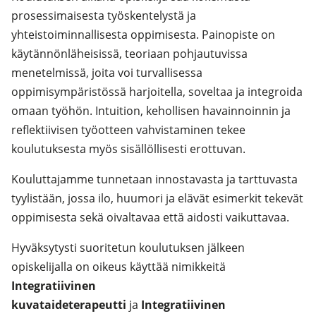
prosessimaisesta työskentelystä ja
yhteistoiminnallisesta oppimisesta. Painopiste on
käytännönläheisissä, teoriaan pohjautuvissa
menetelmissä, joita voi turvallisessa
oppimisympäristössä harjoitella, soveltaa ja integroida
omaan työhön. Intuition, kehollisen havainnoinnin ja
reflektiivisen työotteen vahvistaminen tekee
koulutuksesta myös sisällöllisesti erottuvan.
Kouluttajamme tunnetaan innostavasta ja tarttuvasta
tyylistään, jossa ilo, huumori ja elävät esimerkit tekevät
oppimisesta sekä oivaltavaa että aidosti vaikuttavaa.
Hyväksytysti suoritetun koulutuksen jälkeen
opiskelijalla on oikeus käyttää nimikkeitä
Integratiivinen
kuvataideterapeutt
i
ja
Integratiivinen