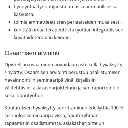
hyödyntää työnohjausta omassa ammatillisessa
kasvussa.
toimia ammattieettisten periaatteiden mukaisesti.
kehittää omaa terapeuttista työtään integratiivisen
kuvataideterapian keinoin.
Osaamisen arviointi
Opiskelijan osaaminen arvioidaan asteikolla hyväksytty
/ hylätty. Osaamisen arviointi perustuu osallistumisen
havainnointiin seminaaripäivinä, kirjallisiin
välitehtäviin, asiakasharjoitteluun ja sen raportointiin
sekä lopputyöhön.
Koulutuksen hyväksytty suorittaminen edellyttää 100 %
läsnäoloa seminaaripäivissä, opintoryhmän
tapaamisiin osallistumista, asiakasharjoittelun