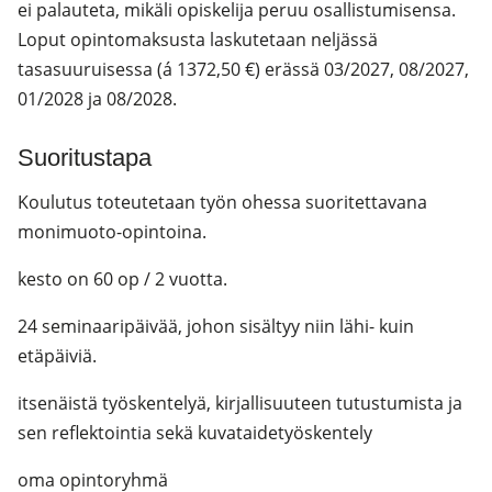
ei palauteta, mikäli opiskelija peruu osallistumisensa.
Loput opintomaksusta laskutetaan neljässä
tasasuuruisessa (á 1372,50 €) erässä 03/2027, 08/2027,
01/2028 ja 08/2028.
Suoritustapa
Koulutus toteutetaan työn ohessa suoritettavana
monimuoto-opintoina.
kesto on 60 op / 2 vuotta.
24 seminaaripäivää, johon sisältyy niin lähi- kuin
etäpäiviä.
itsenäistä työskentelyä, kirjallisuuteen tutustumista ja
sen reflektointia sekä kuvataidetyöskentely
oma opintoryhmä