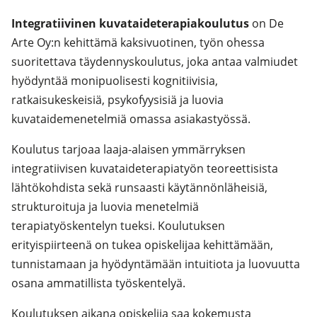
Integratiivinen kuvataideterapiakoulutus
on De
Arte Oy:n kehittämä kaksivuotinen, työn ohessa
suoritettava täydennyskoulutus, joka antaa valmiudet
hyödyntää monipuolisesti kognitiivisia,
ratkaisukeskeisiä, psykofyysisiä ja luovia
kuvataidemenetelmiä omassa asiakastyössä.
Koulutus tarjoaa laaja-alaisen ymmärryksen
integratiivisen kuvataideterapiatyön teoreettisista
lähtökohdista sekä runsaasti käytännönläheisiä,
strukturoituja ja luovia menetelmiä
terapiatyöskentelyn tueksi. Koulutuksen
erityispiirteenä on tukea opiskelijaa kehittämään,
tunnistamaan ja hyödyntämään intuitiota ja luovuutta
osana ammatillista työskentelyä.
Koulutuksen aikana opiskelija saa kokemusta