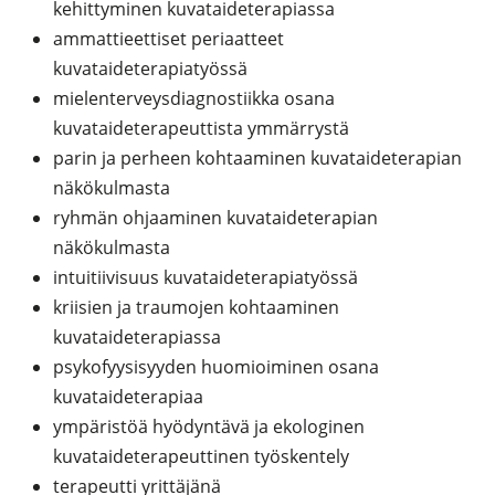
kehittyminen kuvataideterapiassa
ammattieettiset periaatteet
kuvataideterapiatyössä
mielenterveysdiagnostiikka osana
kuvataideterapeuttista ymmärrystä
parin ja perheen kohtaaminen kuvataideterapian
näkökulmasta
ryhmän ohjaaminen kuvataideterapian
näkökulmasta
intuitiivisuus kuvataideterapiatyössä
kriisien ja traumojen kohtaaminen
kuvataideterapiassa
psykofyysisyyden huomioiminen osana
kuvataideterapiaa
ympäristöä hyödyntävä ja ekologinen
kuvataideterapeuttinen työskentely
terapeutti yrittäjänä