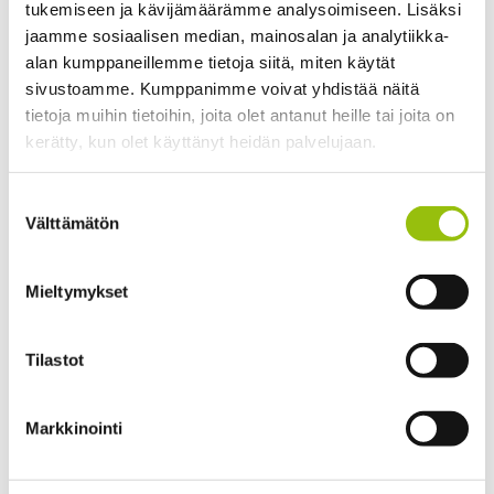
tukemiseen ja kävijämäärämme analysoimiseen. Lisäksi
Valintakriteereissä painotetaan seuraavia asioita:
jaamme sosiaalisen median, mainosalan ja analytiikka-
alan kumppaneillemme tietoja siitä, miten käytät
1. tarkoituksenmukainen koulutustausta
sivustoamme. Kumppanimme voivat yhdistää näitä
tietoja muihin tietoihin, joita olet antanut heille tai joita on
2. koulutuksen kytkös nykyisiin tai tuleviin työtehtäviin
kerätty, kun olet käyttänyt heidän palvelujaan.
3. valmius itseohjautuvaan ja vastuulliseen
aikuisopiskeluun
Tietosuojaseloste >
Suostumuksen
Cookiebot >
Välttämätön
valinta
4. motivaatio
5. hakujärjestys
Mieltymykset
Tilastot
Koulutus ei sovellu akuutissa kriisissä oleville.
Markkinointi
Kouluttajat
Pääkouluttajat: