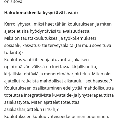
on sitova.
Hakulomakkeella kysyttävät asiat:
Kerro lyhyesti, miksi haet tähän koulutukseen ja miten
ajattelet sitä hyödyntäväsi tulevaisuudessa.
Mikä on taustakoulutuksesi ja työkokemuksesi
sosiaali-, kasvatus- tai terveysalalta (tai muu soveltuva
tutkinto)?
Koulutus vaatii itseohjautuvuutta. Jokaisen
opintopäivän välissä on luettavaa kirjallisuutta,
kirjallisia tehtäviä ja menetelmäharjoittelua. Miten olet
ajatellut ratkaista mahdolliset aikataululliset haasteet?
Koulutukseen osallistuminen edellyttää mahdollisuutta
toteuttaa integratiivista kuvataide- ja lyhytterapeuttista
asiakastyötä. Miten ajattelet toteuttaa
asiakasharjoittelun (110 h)?
Koulutukseen kuuluu yhteispedagoginen oppiminen,