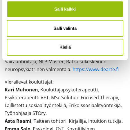
Sari Luoma Ylönen
, Ratkaisukeskeinen yksilö- ja
Salli kaikki
kuvataidepsykoterapeutti, Perhe- ja
paripsykoterapeutti, Ratkaisukeskeinen psykoterapian
Salli valinta
maisteri, Hypnoosiohjaaja, Sosionomi.
Terhi Kivikoski
, Kognitiivinen yksilöpsykoterapeutti,
Ratkaisukeskeinen terapeutti, Hypnoterapeutti ja
Kiellä
kuvataideterapeutti, EMDR Terapeutti, Sosionomi,
Sairaanhoitaja, NLP Master, Ratkaisukeskeinen
neuropsykiatrinen valmentaja.
https://www.dearte.fi
Vierailevat kouluttajat:
Kari Muhonen
, Kouluttajapsykoterapeutti,
Psykoterapeutti VET, MSc Solution Focused Therapy,
Laillistettu sosiaalityöntekijä, Erikoissosiaalityöntekijä,
Työnohjaaja STOry.
Asta Raami
, Taiteen tohtori, Kirjailija, Intuition tutkija.
Emma Salo
, Psykologi, OsT, Kognitiivinen