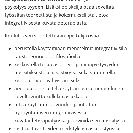
psykofyysisyyden. Lisäksi opiskelija osaa soveltaa
työssään teoreettista ja kokemuksellista tietoa
integratiivisesta kuvataideterapiasta.
Koulutuksen suoritettuaan opiskelija osaa
perustella käyttämiään menetelmiä integratiivisilla
taustateorioilla ja -filosofioilla.
keskustella terapiasuhteen ja minäpystyvyyden
merkityksestä asiakastyössä sekä suunnitella
keinoja niiden vahvistamiseksi.
arvioida ja perustella käyttämiensä menetelmien
soveltuvuutta kullekin asiakkaalle.
ottaa käyttöön luovuuden ja intuition
hyödyntämisen integratiivisessa
kuvataideterapiatyössä ja arvioida sen merkitystä.
selittää tavoitteiden merkityksen asiakastyössä