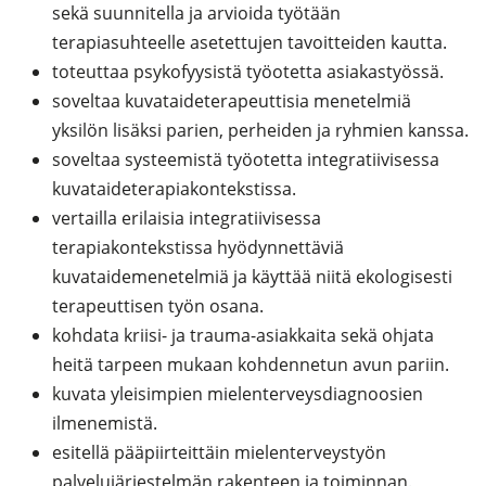
sekä suunnitella ja arvioida työtään
terapiasuhteelle asetettujen tavoitteiden kautta.
toteuttaa psykofyysistä työotetta asiakastyössä.
soveltaa kuvataideterapeuttisia menetelmiä
yksilön lisäksi parien, perheiden ja ryhmien kanssa.
soveltaa systeemistä työotetta integratiivisessa
kuvataideterapiakontekstissa.
vertailla erilaisia integratiivisessa
terapiakontekstissa hyödynnettäviä
kuvataidemenetelmiä ja käyttää niitä ekologisesti
terapeuttisen työn osana.
kohdata kriisi- ja trauma-asiakkaita sekä ohjata
heitä tarpeen mukaan kohdennetun avun pariin.
kuvata yleisimpien mielenterveysdiagnoosien
ilmenemistä.
esitellä pääpiirteittäin mielenterveystyön
palvelujärjestelmän rakenteen ja toiminnan.