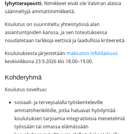
lyhytterapeutti
. Nimikkeet eivät ole Valviran alaisia
säänneltyjä ammattinimikkeitä.
Koulutus on suunniteltu yhteistyössä alan
asiantuntijoiden kanssa, ja sen toteutuksessa
noudatetaan tarkkoja eettisiä ja laadullisia kriteereitä.
Koulutuksesta järjestetään
maksuton infotilaisuus
keskiviikkona 23.9.2026 klo 18.00–19.00.
Kohderyhmä
Koulutus soveltuu:
sosiaali- ja terveysalalla työskenteleville
ammattihenkilöille, jotka haluavat hyödyntää
koulutuksen tarjoamia integratiivisia menetelmiä
työssään tai omassa elämässään