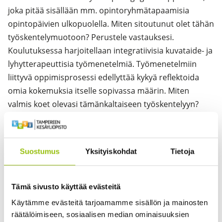
joka pitää sisällään mm. opintoryhmätapaamisia
opintopäivien ulkopuolella. Miten sitoutunut olet tähän
työskentelymuotoon? Perustele vastauksesi.
Koulutuksessa harjoitellaan integratiivisia kuvataide- ja
lyhytterapeuttisia työmenetelmiä. Työmenetelmiin
liittyvä oppimisprosessi edellyttää kykyä reflektoida
omia kokemuksia itselle sopivassa määrin. Miten
valmis koet olevasi tämänkaltaiseen työskentelyyn?
Perustele vastauksesi.
Koulutus on työn ohessa suoritettava kokonaisuus,
joka vaatii sinulta paneutumista ja energiaa. Kuinka
Suostumus
Yksityiskohdat
Tietoja
hyvin olet huomioinut tämän arjessasi? Perustele
vastauksesi.
Miten näet hyödyntäväsi tätä koulutusta esim. viiden
Tämä sivusto käyttää evästeitä
vuoden päästä? Saat käyttää luovuutta vastauksessasi.
Käytämme evästeitä tarjoamamme sisällön ja mainosten
räätälöimiseen, sosiaalisen median ominaisuuksien