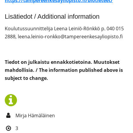
https://tampereenkesayliopisto.fi/biotieteet/
Lisätiedot / Additional information
Koulutussuunnittelija Leena Leiniö-Rönkkö p. 040 015
2888, leena.leinio-ronkko@tampereenkesayliopisto.fi
Tiedot on julkaistu ennakkotietoina. Muutokset
mahdollisia. /
The information published above is
subject to change.
Mirja Hämäläinen
3