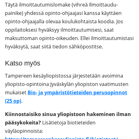
Täytä ilmoittautumislomake (vihreä Ilmoittaudu-
painike) yhdessä opinto-ohjaajasi kanssa käyttäen
opinto-ohjaajalla olevaa koulukohtaista koodia. Jos
oppilaitoksesi hyväksyy ilmoittautumisesi, saat
maksuttoman opinto-oikeuden. Ellei ilmoittautumistasi
hyväksytä, saat siitä tiedon sähköpostitse.
Katso myös
Tampereen kesäyliopistossa järjestetään avoimina
yliopisto-opintoina Jyväskylän yliopiston vaatimusten
mukaiset
Bio- ja ympäristötieteiden perusopinnot
(25 op)
.
Kiinnostaisiko sinua yliopistoon hakeminen ilman
pääsykokeita?
Lisätietoja biotieteiden
väyläopinnoista: