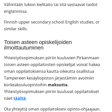
Vähintään lukion kielitaito tai sitä vastaavat taidot
englannissa.
Finnish upper secondary school English studies, or
similar skills.
Toisen asteen opiskelijoiden
ilmoittautuminen
Yhteistyösopimuksen piiriin kuuluvien Pirkanmaan
toisen asteen oppilaitosten opiskelijat voivat hakea
oman oppilaitoksensa kautta oikeutta osallistua
Tampereen kesäyliopiston järjestämiin avoimiin
korkeakouluopintoihin
maksutta
.
Yhteistyösopimuksen piiriin kuuluvat oppilaitokset
näet
täältä
.
Ota yhteyttä oman oppilaitoksesi opinto-ohjaajaan.