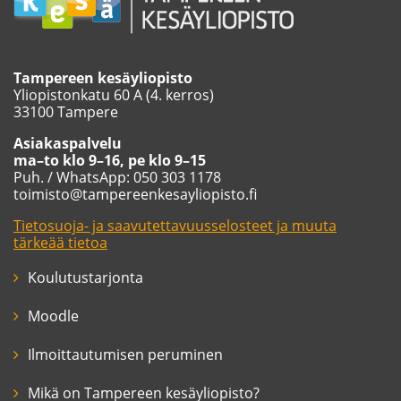
Tampereen kesäyliopisto
Yliopistonkatu 60 A (4. kerros)
33100 Tampere
Asiakaspalvelu
ma–to klo 9–16, pe klo 9–15
Puh. / WhatsApp: 050 303 1178
toimisto@tampereenkesayliopisto.fi
Tietosuoja- ja saavutettavuusselosteet ja muuta
tärkeää tietoa
Koulutustarjonta
Moodle
Ilmoittautumisen peruminen
Mikä on Tampereen kesäyliopisto?