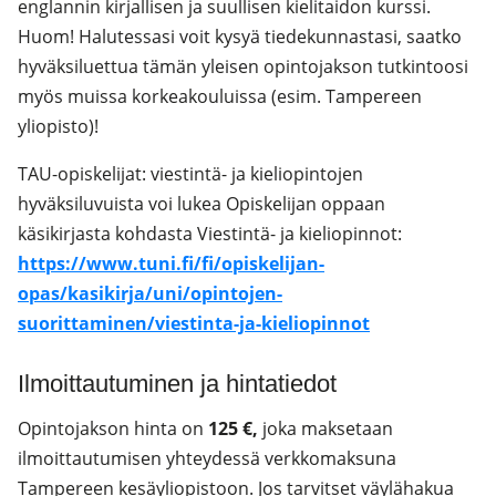
englannin kirjallisen ja suullisen kielitaidon kurssi.
Huom! Halutessasi voit kysyä tiedekunnastasi, saatko
hyväksiluettua tämän yleisen opintojakson tutkintoosi
myös muissa korkeakouluissa (esim. Tampereen
yliopisto)!
TAU-opiskelijat: viestintä- ja kieliopintojen
hyväksiluvuista voi lukea Opiskelijan oppaan
käsikirjasta kohdasta Viestintä- ja kieliopinnot:
https://www.tuni.fi/fi/opiskelijan-
opas/kasikirja/uni/opintojen-
suorittaminen/viestinta-ja-kieliopinnot
Ilmoittautuminen ja hintatiedot
Opintojakson hinta on
125 €,
joka maksetaan
ilmoittautumisen yhteydessä verkkomaksuna
Tampereen kesäyliopistoon. Jos tarvitset väylähakua