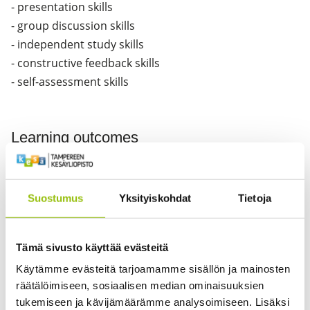
- presentation skills
- group discussion skills
- independent study skills
- constructive feedback skills
- self-assessment skills
Learning outcomes
Upon completion of this course, students are expected
to
Suostumus
Yksityiskohdat
Tietoja
be able to locate, identify and critically analyse
academic texts from their field, with a view to
Tämä sivusto käyttää evästeitä
adopting a research-based approach to their
communication in academic and work life settings.
Käytämme evästeitä tarjoamamme sisällön ja mainosten
räätälöimiseen, sosiaalisen median ominaisuuksien
be aware of the principles of how academic texts
tukemiseen ja kävijämäärämme analysoimiseen. Lisäksi
are constructed and use that knowledge when