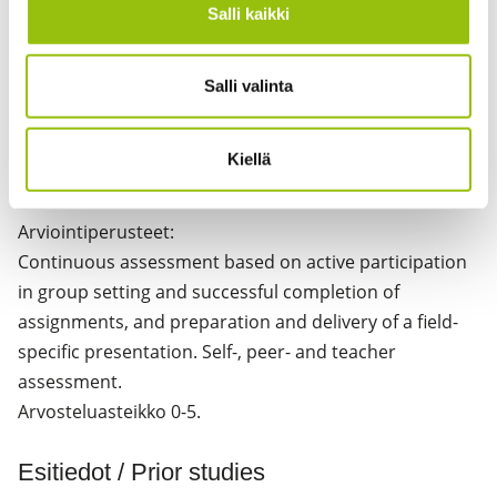
Salli kaikki
Teaching
General and small group discussions, field-specific
Salli valinta
individual presentations, problem-solving tasks.
HUOM! Kurssin suorittaminen edellyttää vähintään 80
Kiellä
%:n läsnäoloa opetustunneilla.
Arviointiperusteet:
Continuous assessment based on active participation
in group setting and successful completion of
assignments, and preparation and delivery of a field-
specific presentation. Self-, peer- and teacher
assessment.
Arvosteluasteikko 0-5.
Esitiedot / Prior studies