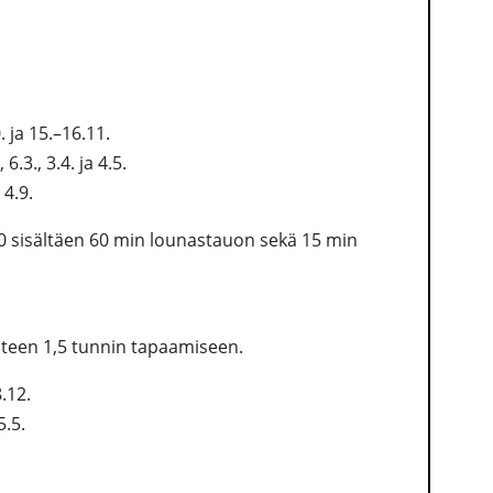
0. ja 15.–16.11.
, 6.3., 3.4. ja 4.5.
 4.9.
00 sisältäen 60 min lounastauon sekä 15 min
hteen 1,5 tunnin tapaamiseen.
8.12.
5.5.