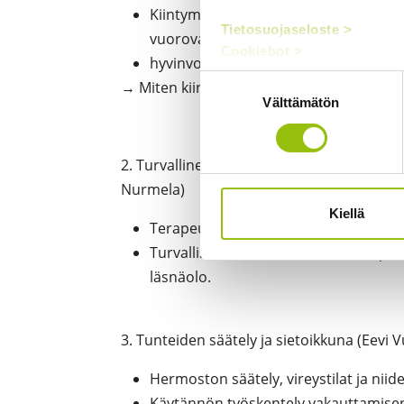
Kiintymyssuhteiden keskeiset käsittee
Tietosuojaseloste >
vuorovaikutukseen ja psyykkiseen
Cookiebot >
hyvinvointiin.
Suostumuksen
→ Miten kiintymyssuhde näkyy asiakkaan 
Välttämätön
valinta
2. Turvallinen terapeuttinen suhde, liitt
Nurmela)
Kiellä
Terapeuttinen allianssi kiintymyssu
Turvallisuuden rakentaminen, empaatt
läsnäolo.
3. Tunteiden säätely ja sietoikkuna (Eevi V
Hermoston säätely, vireystilat ja nii
Käytännön työskentely vakauttamisen