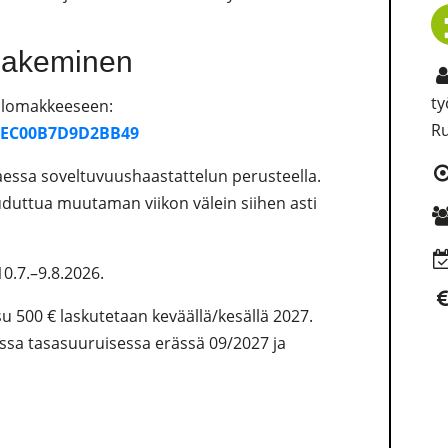
 hakeminen
ty
kulomakkeeseen:
R
86EC00B7D9D2BB49
taessa soveltuvuushaastattelun perusteella.
uduttua muutaman viikon välein siihen asti
10.7.–9.8.2026.
 500 € laskutetaan keväällä/kesällä 2027.
sa tasasuuruisessa erässä 09/2027 ja