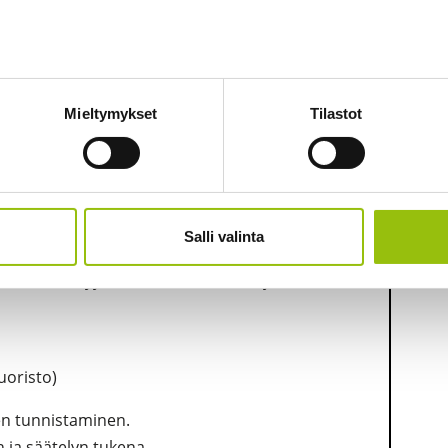
t ja vaikutus tunnesäätelyyn,
arjessa ja terapiasuhteessa?
Mieltymykset
Tilastot
yminen ja luottamuksen luominen (Niina
Salli valinta
hdenäkökulmasta.
inen etäisyys, aktiivinen kuuntelu ja
uoristo)
den tunnistaminen.
 ja säätelyn tukena.