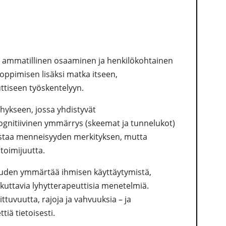
n ammatillinen osaaminen ja henkilökohtainen
oppimisen lisäksi matka itseen,
ttiseen työskentelyyn.
ehykseen, jossa yhdistyvät
ognitiivinen ymmärrys (skeemat ja tunnelukot)
nistaa menneisyyden merkityksen, mutta
toimijuutta.
suuden ymmärtää ihmisen käyttäytymistä,
ikuttavia lyhytterapeuttisia menetelmiä.
tuvuutta, rajoja ja vahvuuksia – ja
iä tietoisesti.