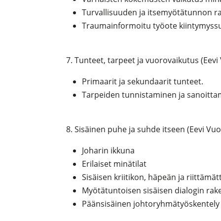
Turvallisuuden ja itsemyötätunnon r
Traumainformoitu työote kiintymyss
7. Tunteet, tarpeet ja vuorovaikutus (Eevi
Primaarit ja sekundaarit tunteet.
Tarpeiden tunnistaminen ja sanoittam
8. Sisäinen puhe ja suhde itseen (Eevi Vuo
Joharin ikkuna
Erilaiset minätilat
Sisäisen kriitikon, häpeän ja riittämä
Myötätuntoisen sisäisen dialogin ra
Päänsisäinen johtoryhmätyöskentely 