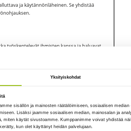
lluttava ja käytännönläheinen. Se yhdistää
työnohjauksen.
tka työskentelevät ihmisten kanssa ja haluavat
, tunteista ja muutoksesta, esimerkiksi:
mattilaiset
Yksityiskohdat
untemuksen ja ammatillisen kehittymisen
itä
mme sisällön ja mainosten räätälöimiseen, sosiaalisen median
t
iseen. Lisäksi jaamme sosiaalisen median, mainosalan ja analy
, miten käytät sivustoamme. Kumppanimme voivat yhdistää näitä t
kitys lyhytterapiassa (Eevi Vuoristo)
n kerätty, kun olet käyttänyt heidän palvelujaan.