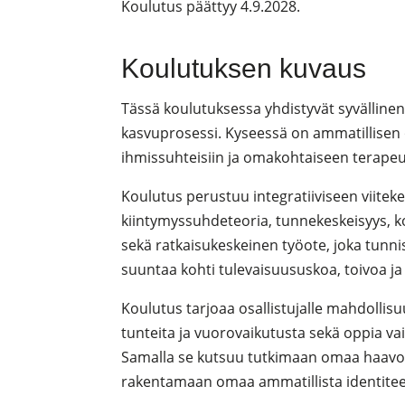
Koulutus päättyy 4.9.2028.
Koulutuksen kuvaus
Tässä koulutuksessa yhdistyvät syvälline
kasvuprosessi. Kyseessä on ammatillisen 
ihmissuhteisiin ja omakohtaiseen terapeu
Koulutus perustuu integratiiviseen viitek
kiintymyssuhdeteoria, tunnekeskeisyys, k
sekä ratkaisukeskeinen työote, joka tun
suuntaa kohti tulevaisuususkoa, toivoa ja 
Koulutus tarjoaa osallistujalle mahdolli
tunteita ja vuorovaikutusta sekä oppia va
Samalla se kutsuu tutkimaan omaa haavoit
rakentamaan omaa ammatillista identiteett