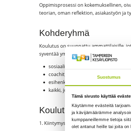
Oppimisprosessi on kokemuksellinen, oiva
teorian, oman reflektion, asiakastyön ja 
Kohderyhmä
Koulutus on suunnattu ammattilaisille, jo
syventää ymmärrystään vuorovaikutuksesta
sosiaali-, terveys- ja kasvatusalan am
coachit, työnohjaajat ja valmentajat
Suostumus
esihenkilöt ja HR-asiantuntijat
kaikki, jotka haluavat yhdistää itset
Tämä sivusto käyttää eväste
Käytämme evästeitä tarjoama
Koulutuspäivien sisällö
ja kävijämäärämme analysoim
kumppaneillemme tietoja siitä
1. Kiintymyssuhdeteorian perusteet ja mer
olet antanut heille tai joita o