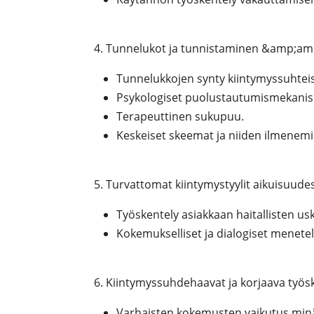
4. Tunnelukot ja tunnistaminen &amp;amp
Tunnelukkojen synty kiintymyssuhtei
Psykologiset puolustautumismekanism
Terapeuttinen sukupuu.
Keskeiset skeemat ja niiden ilmenem
5. Turvattomat kiintymystyylit aikuisuude
Työskentely asiakkaan haitallisten u
Kokemukselliset ja dialogiset menete
6. Kiintymyssuhdehaavat ja korjaava työs
Varhaisten kokemusten vaikutus minä