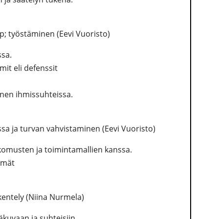
; työstäminen (Eevi Vuoristo)
ssa.
it eli defenssit
inen ihmissuhteissa.
ssa ja turvan vahvistaminen (Eevi Vuoristo)
skomusten ja toimintamallien kanssa.
lmät
kentely (Niina Nurmela)
kuvaan ja suhteisiin.