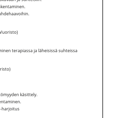
akentaminen.
uhdehaavoihin.
 Vuoristo)
inen terapiassa ja läheisissä suhteissa
risto)
ttömyyden käsittely.
kentaminen.
-harjoitus