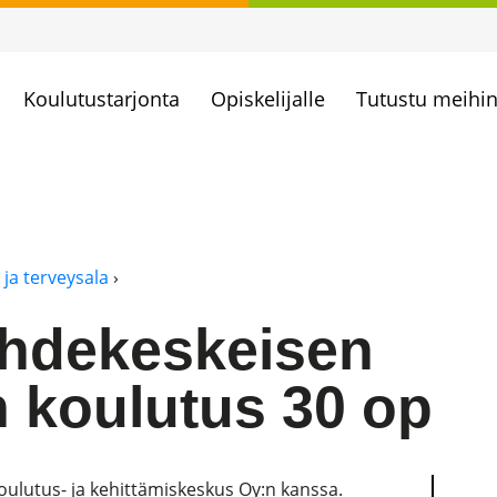
Koulutustarjonta
Opiskelijalle
Tutustu meihi
- ja terveysala
›
hdekeskeisen
n koulutus 30 op
Koulutus- ja kehittämiskeskus Oy:n kanssa.