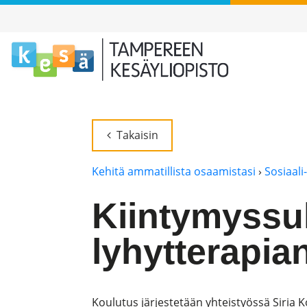
Takaisin
Kehitä ammatillista osaamistasi
›
Sosiaali
Kiintymyssu
lyhytterapia
Koulutus järjestetään yhteistyössä Siria 