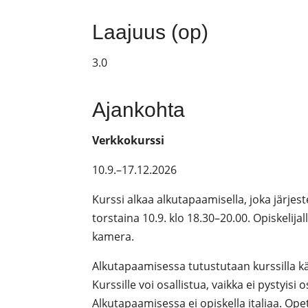
Laajuus (op)
3.0
Ajankohta
Verkkokurssi
10.9.–17.12.2026
Kurssi alkaa alkutapaamisella, joka järj
torstaina
10.9. klo 18.30–20.00.
Opiskelijal
kamera.
Alkutapaamisessa tutustutaan kurssilla käy
Kurssille voi osallistua, vaikka ei pystyi
Alkutapaamisessa ei opiskella italiaa. Opett