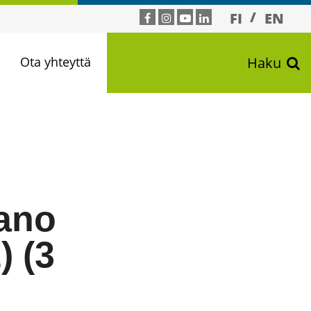
FI
EN
n
Ota yhteyttä
Haku
iano
) (3