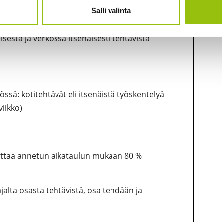
Salli valinta
sta ja verkossa itsenäisesti tehtävistä
sä: kotitehtävät eli itsenäistä työskentelyä
viikko)
orittaa annetun aikataulun mukaan 80 %
ajalta osasta tehtävistä, osa tehdään ja