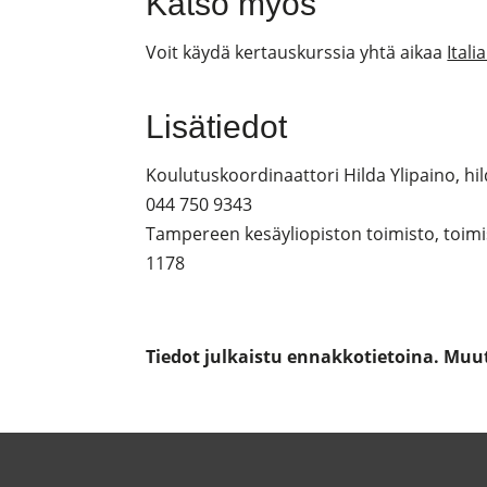
Katso myös
Voit käydä kertauskurssia yhtä aikaa
Itali
Lisätiedot
Koulutuskoordinaattori Hilda Ylipaino, hil
044 750 9343
Tampereen kesäyliopiston toimisto, toimi
1178
Tiedot julkaistu ennakkotietoina. Muu