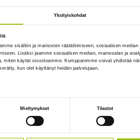
ittelevästä uutistekstistä
ityiskohtia puheesta, joka käsittelee
Yksityiskohdat
itä
mme sisällön ja mainosten räätälöimiseen, sosiaalisen median
iseen. Lisäksi jaamme sosiaalisen median, mainosalan ja analy
tsenäiseen opiskeluun kertauskurssiksi tai
, miten käytät sivustoamme. Kumppanimme voivat yhdistää näitä t
kanssa.
n kerätty, kun olet käyttänyt heidän palvelujaan.
alia 5 -kurssin asioita. Aiheet etenevät Italiano
ärjestyksessä.
, perinnetapahtumat ja -juhlat sekä italialainen
Mieltymykset
Tilastot
ineja, passiivi, passato remoto, perfekti ja
ja perfekti sekä konjunktiivin käyttöä.