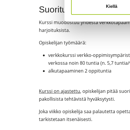
Kiellä
Suoritustapa
Kurssi muodostuu yhdestä verkkotapaamise
harjoituksista.
Opiskelijan työmäärä:
verkkokurssi verkko-oppimisympäristös
verkossa noin 80 tuntia (n. 5,7 tuntia/
alkutapaaminen 2 oppituntia
Kurssi on ajastettu
, opiskelijan pitää su
pakollisista tehtävistä hyväksytysti.
Joka viikko opiskelija saa palautetta opett
tarkistetaan itsenäisesti.