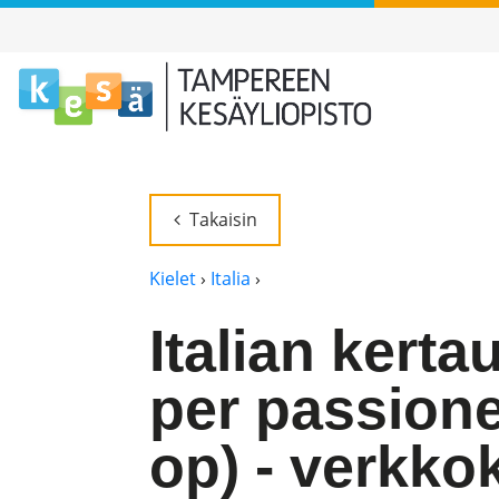
Takaisin
Kielet
›
Italia
›
Italian kerta
per passione,
op) - verkko