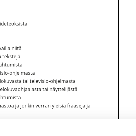
aideteoksista
illa niitä
ä tekstejä
apahtumista
visio-ohjelmasta
lokuvasta tai televisio-ohjelmasta
a, elokuvaohjaajasta tai näyttelijästä
ahtumista
astoa ja jonkin verran yleisiä fraaseja ja
tteleviä tekstejä