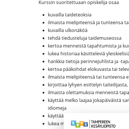
Kurssin suoritettuaan opiskelija osaa
kuvailla taideteoksia
ilmaista mielipiteensä ja tunteensa t
kuvailla ulkonäköä
tehdä tiedusteluja taidemuseossa
kertoa menneistä tapahtumista ja kuva
lukea historiaa käsitteleviä yleiskielisi
hankkia tietoja perinnejuhlista ja -t
kertoa pääkohdat elokuvasta tai tele
ilmaista mielipiteensä tai tunteensa e
kirjoittaa lyhyen esittelyn taiteilijast
ilmaista olettamuksia menneistä tap
käyttää melko laajaa jokapäiväistä san
idiomeja
käyttää useita erilaisia rakenteita
lukea monenlaisia, tuttuja aiheita käsi