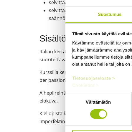
selvittää pääkohdat tuttua aihetta käs
selvittää pääajatukset ja keskeisiä yks
Suostumus
säännöllisesti toistuvia teemoja
Tämä sivusto käyttää eväste
Sisältö
Käytämme evästeitä tarjoama
ja kävijämäärämme analysoim
Italian kertausta verkossa -kurssi sopii i
kumppaneillemme tietoja siitä
suoritettavaksi yhtä aikaa
Italia 5 -kurssin
olet antanut heille tai joita o
Kurssilla kerrataan ja harjoitellaan lisää It
Tietosuojaseloste >
per passione -oppikirjan (kappaleet 1–3) j
Cookiebot >
Aihepiireinä on mm. taide, Italian historia
Suostumuksen
elokuva.
Välttämätön
valinta
Kieliopista käsitellään mm. relatiivipronom
imperfektin käyttö, konjunktiivin preesens 