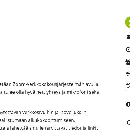
estetään Zoom-verkkokokousjärjestelmän avulla
la tulee olla hyvä nettiyhteys ja mikrofoni sekä
tettäviin verkkosivuihin ja -sovelluksiin.
si osallistumaan alkukokoontumiseen.
aja lähettää sinulle tarvittavat tiedot ja linkit