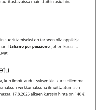
suoritustavoissa mainittuihin asioihin.
in suorittamiseksi on tarpeen olla oppikirja
rman:
Italiano per passione
, johon kurssilla
uvat.
etu
a, kun ilmoittaudut syksyn kielikursseillemme
mismaksun verkkomaksuna ilmoittautumisen
assa. 17.8.2026 alkaen kurssin hinta on 140 €.