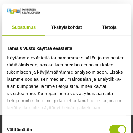
Abi- ja lukiolaiskurssit
Avoin yliopisto-opetus
Suostumus
Yksityiskohdat
Tietoja
Hyvinvointi ja harrastukset
Tämä sivusto käyttää evästeitä
Ikääntyvien yliopisto
Käytämme evästeitä tarjoamamme sisällön ja mainosten
räätälöimiseen, sosiaalisen median ominaisuuksien
Kehitä ammatillista osaamistasi
tukemiseen ja kävijämäärämme analysoimiseen. Lisäksi
Kielet
jaamme sosiaalisen median, mainosalan ja analytiikka-
alan kumppaneillemme tietoja siitä, miten käytät
Lahjakortit
sivustoamme. Kumppanimme voivat yhdistää näitä
tietoja muihin tietoihin, joita olet antanut heille tai joita on
Muu koulutus
kerätty, kun olet käyttänyt heidän palvelujaan.
Tietosuojaseloste >
Suostumuksen
Cookiebot >
Välttämätön
valinta