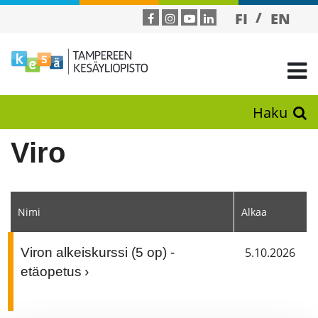
FI
EN
Haku
Viro
Nimi
Alkaa
Viron alkeiskurssi (5 op) -
5.10.2026
etäopetus