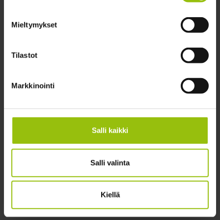
Mieltymykset
Tilastot
Tampereen kesäyliopisto
Yliopistonkatu 60 A (4. kerros)
Markkinointi
33100 Tampere
Asiakaspalvelu
ma–to klo 9–16, pe klo 9–15
Puh. / WhatsApp: 050 303 1178
Salli kaikki
toimisto@tampereenkesayliopisto.fi
Tietosuoja- ja saavutettavuusselosteet ja muuta
tärkeää tietoa
Salli valinta
Koulutustarjonta
Kiellä
Moodle