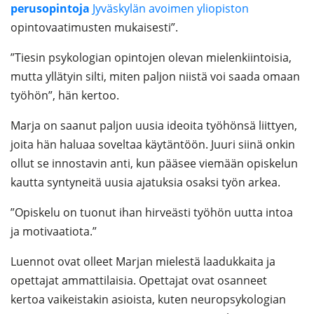
perusopintoja
Jyväskylän avoimen yliopiston
opintovaatimusten mukaisesti”.
”Tiesin psykologian opintojen olevan mielenkiintoisia,
mutta yllätyin silti, miten paljon niistä voi saada omaan
työhön”, hän kertoo.
Marja on saanut paljon uusia ideoita työhönsä liittyen,
joita hän haluaa soveltaa käytäntöön. Juuri siinä onkin
ollut se innostavin anti, kun pääsee viemään opiskelun
kautta syntyneitä uusia ajatuksia osaksi työn arkea.
”Opiskelu on tuonut ihan hirveästi työhön uutta intoa
ja motivaatiota.”
Luennot ovat olleet Marjan mielestä
laadukkaita ja
opettajat ammattilaisia. Opettajat ovat osanneet
kertoa vaikeistakin asioista, kuten neuropsykologian