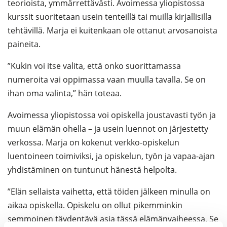
teorioista, ymmärrettävästi. Avoimessa yliopistossa
kurssit suoritetaan usein tenteillä tai muilla kirjallisilla
tehtävillä. Marja ei kuitenkaan
ole ottanut arvosanoista
paineita.
”Kukin voi itse valita, että onko suorittamassa
numeroita vai oppimassa vaan muulla tavalla. Se on
ihan oma valinta,” hän toteaa.
Avoimessa yliopistossa voi opiskella joustavasti työn ja
muun elämän ohella – ja usein luennot on järjestetty
verkossa. Marja on kokenut verkko-opiskelun
luentoineen toimiviksi, ja opiskelun, työn ja vapaa-ajan
yhdistäminen on tuntunut hänestä helpolta.
”Elän sellaista vaihetta, että töiden jälkeen minulla on
aikaa opiskella. Opiskelu on ollut pikemminkin
semmoinen täydentävä asia tässä elämänvaiheessa. Se