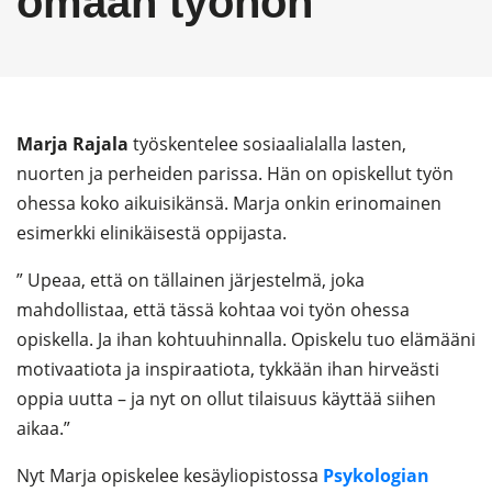
omaan työhön”
Marja Rajala
työskentelee sosiaalialalla lasten,
nuorten ja perheiden parissa. Hän on opiskellut työn
ohessa koko aikuisikänsä. Marja onkin erinomainen
esimerkki elinikäisestä oppijasta.
” Upeaa, että on tällainen järjestelmä, joka
mahdollistaa, että tässä kohtaa voi työn ohessa
opiskella. Ja ihan kohtuuhinnalla. Opiskelu tuo elämääni
motivaatiota ja inspiraatiota, tykkään ihan hirveästi
oppia uutta – ja nyt on ollut tilaisuus käyttää siihen
aikaa.”
Nyt Marja opiskelee kesäyliopistossa
Psykologian