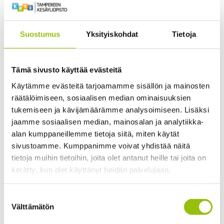
on tuonut sisältöä sekä työhön että siihen muuhun
aikaan.”
Suostumus
Yksityiskohdat
Tietoja
Marjalla on myös kehittämisideoita opintojen
järjestämisestä. Hän kaipaa esimerkiksi enemmän
keskustelua muiden opiskelijoiden kanssa ja mielellään
Tämä sivusto käyttää evästeitä
hyödyntäisi osallistujien moniammatillisia taustoja
Käytämme evästeitä tarjoamamme sisällön ja mainosten
yhteisten
keskusteluiden muodossa. Vapaamuotoiset
räätälöimiseen, sosiaalisen median ominaisuuksien
tapaamiset opiskelijoiden kesken antaisivat
tukemiseen ja kävijämäärämme analysoimiseen. Lisäksi
mahdollisuuden tutustua paremmin ja verkostoitua.
jaamme sosiaalisen median, mainosalan ja analytiikka-
alan kumppaneillemme tietoja siitä, miten käytät
”Opinnoissa oli hyvin monimuotoinen ryhmä ja
sivustoamme. Kumppanimme voivat yhdistää näitä
monella oli paljon ammatillista kokemusta taustalla.
tietoja muihin tietoihin, joita olet antanut heille tai joita on
Mielelläni kuulisin kokemuksia ja voisin sitten itsekin
kerätty, kun olet käyttänyt heidän palvelujaan.
hyötyä niiden jakamisesta, jos opinnoissa syntyisi
Tietosuojaseloste >
vuoropuhelua enemmän”, Marja esittää.
Suostumuksen
Cookiebot >
Välttämätön
valinta