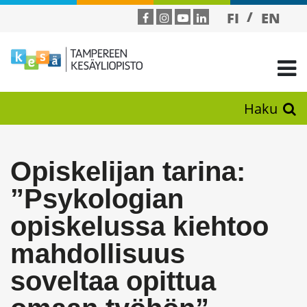
FI
EN
Haku
Opiskelijan tarina:
”Psykologian
opiskelussa kiehtoo
mahdollisuus
soveltaa opittua