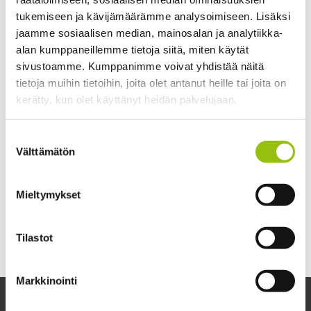
tukemiseen ja kävijämäärämme analysoimiseen. Lisäksi
jaamme sosiaalisen median, mainosalan ja analytiikka-
Abi- ja lukiolaiskurssit
alan kumppaneillemme tietoja siitä, miten käytät
sivustoamme. Kumppanimme voivat yhdistää näitä
Avoin yliopisto-opetus
tietoja muihin tietoihin, joita olet antanut heille tai joita on
Hyvinvointi ja harrastukset
kerätty, kun olet käyttänyt heidän palvelujaan.
Ikääntyvien yliopisto
Tietosuojaseloste >
Suostumuksen
Cookiebot >
Välttämätön
valinta
Kehitä ammatillista osaamistasi
Kielet
Mieltymykset
Lahjakortit
Tilastot
Muu koulutus
Markkinointi