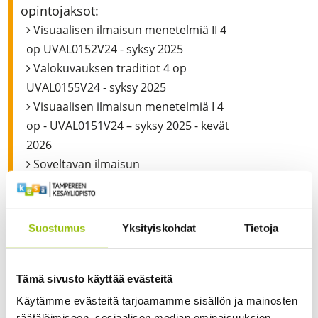
opintojaksot:
Visuaalisen ilmaisun menetelmiä II 4
op UVAL0152V24 - syksy 2025
Valokuvauksen traditiot 4 op
UVAL0155V24 - syksy 2025
Visuaalisen ilmaisun menetelmiä I 4
op - UVAL0151V24 – syksy 2025 - kevät
2026
Soveltavan ilmaisun
tutkimusvälineitä 4 op -UVAL0154V24 -
kevät 2026
Kokeellisen ilmaisun
Suostumus
Yksityiskohdat
Tietoja
tutkimusvälineitä 4 op - UVAL0153V24
- syksy 2026
Valokuvauksen produktio 5 op -
Tämä sivusto käyttää evästeitä
UVAL0156V24 - syksy 2026 - kevät 2027
Käytämme evästeitä tarjoamamme sisällön ja mainosten
räätälöimiseen, sosiaalisen median ominaisuuksien