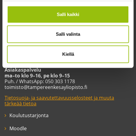
Salli kaikki
Salli valinta
Tampereen kesäyliopisto
Yliopistonkatu 60 A (4. kerros)
Kiellä
33100 Tampere
Asiakaspalvelu
ma–to klo 9–16, pe klo 9–15
Puh. / WhatsApp: 050 303 1178
toimisto@tampereenkesayliopisto.fi
Tietosuoja- ja saavutettavuusselosteet ja muuta
tärkeää tietoa
Koulutustarjonta
Moodle